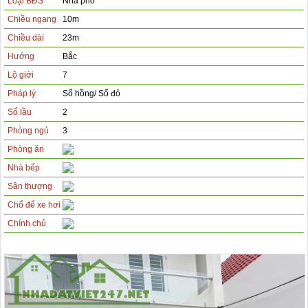
Loại BĐS
Nhà phố
Chiều ngang
10m
Chiều dài
23m
Hướng
Bắc
Lộ giới
7
Pháp lý
Sổ hồng/ Sổ đỏ
Số lầu
2
Phòng ngủ
3
Phòng ăn
Nhà bếp
Sân thượng
Chổ để xe hơi
Chính chủ