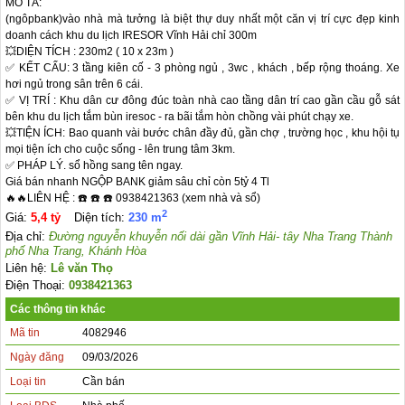
MÔ TẢ:

(ngôpbank)vào nhà mà tưởng là biệt thự duy nhất một căn vị trí cực đẹp kinh 
doanh cách khu du lịch IRESOR Vĩnh Hải chỉ 300m

💥DIỆN TÍCH : 230m2 ( 10 x 23m )

✅ KẾT CẤU: 3 tầng kiên cố - 3 phòng ngủ , 3wc , khách , bếp rộng thoáng. Xe 
hơi ngủ trong sân trên 6 cái.

✅ VỊ TRÍ : Khu dân cư đông đúc toàn nhà cao tầng dân trí cao gần cầu gỗ sát 
bên khu du lịch tắm bùn iresoc - ra bãi tắm hòn chồng vài phút chạy xe.

💥TIỆN ÍCH: Bao quanh vài bước chân đầy đủ, gần chợ , trường học , khu hội tụ 
mọi tiện ích cho cuộc sống - lên trung tâm 3km.

✅ PHÁP LÝ. sổ hồng sang tên ngay.

Giá bán nhanh NGỘP BANK giảm sâu chỉ còn 5tỷ 4 Tl

🔥🔥LIÊN HỆ : ☎️ ☎️ ☎️ 0938421363 (xem nhà và sổ)
2
Giá:
5,4 tỷ
Diện tích:
230 m
Địa chỉ:
Đường nguyễn khuyễn nối dài gần Vĩnh Hải- tây Nha Trang Thành
phố Nha Trang, Khánh Hòa
Liên hệ:
Lê văn Thọ
Điện Thoại:
0938421363
Các thông tin khác
Mã tin
4082946
Ngày đăng
09/03/2026
Loại tin
Cần bán