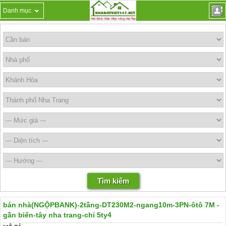
Danh mục
bán nhà(NGỘPBANK)-2tầng-DT230M2-ngang10m-3PN-ôtô 7M -
gần biển-tây nha trang-chỉ 5ty4