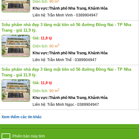
2
Diện tích:
90 m
Khu vực:
Thành phố Nha Trang, Khánh Hòa
Liên hệ:
Trần Minh Vinh
-
0389904947
Siêu phẩm nhà đẹp 3 tầng mặt tiền số 56 đường Đồng Nai - TP Nha
Trang - giá 11,9 tỷ.
Giá:
11,9 tỷ
2
Diện tích:
90 m
Khu vực:
Thành phố Nha Trang, Khánh Hòa
Liên hệ:
Trần Minh Thế
-
0389904947
Siêu phẩm nhà đẹp 3 tầng mặt tiền số 56 đường Đồng Nai - TP Nha
Trang - giá 11,9 tỷ.
Giá:
11,9 tỷ
2
Diện tích:
90 m
Khu vực:
Thành phố Nha Trang, Khánh Hòa
Liên hệ:
Trần Minh Ngọc
-
0389904947
Xem thêm các tin khác
Phiên bản máy tính