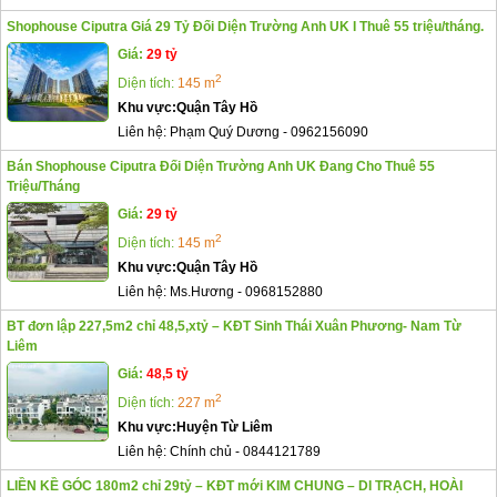
Shophouse Ciputra Giá 29 Tỷ Đối Diện Trường Anh UK I Thuê 55 triệu/tháng.
Giá:
29 tỷ
2
Diện tích:
145 m
Khu vực:
Quận Tây Hồ
Liên hệ:
Phạm Quý Dương
-
0962156090
Bán Shophouse Ciputra Đối Diện Trường Anh UK Đang Cho Thuê 55
Triệu/Tháng
Giá:
29 tỷ
2
Diện tích:
145 m
Khu vực:
Quận Tây Hồ
Liên hệ:
Ms.Hương
-
0968152880
BT đơn lập 227,5m2 chỉ 48,5,xtỷ – KĐT Sinh Thái Xuân Phương- Nam Từ
Liêm
Giá:
48,5 tỷ
2
Diện tích:
227 m
Khu vực:
Huyện Từ Liêm
Liên hệ:
Chính chủ
-
0844121789
LIỀN KỀ GÓC 180m2 chỉ 29tỷ – KĐT mới KIM CHUNG – DI TRẠCH, HOÀI