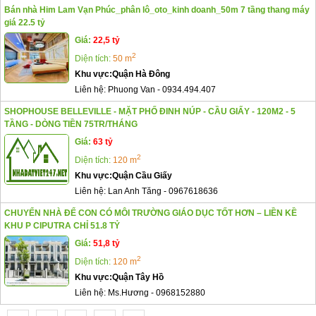
Bán nhà Him Lam Vạn Phúc_phân lô_oto_kinh doanh_50m 7 tầng thang máy
giá 22.5 tỷ
Giá:
22,5 tỷ
2
Diện tích:
50 m
Khu vực:
Quận Hà Đông
Liên hệ:
Phuong Van
-
0934.494.407
SHOPHOUSE BELLEVILLE - MẶT PHỐ ĐINH NÚP - CẦU GIẤY - 120M2 - 5
TẦNG - DÒNG TIỀN 75TR/THÁNG
Giá:
63 tỷ
2
Diện tích:
120 m
Khu vực:
Quận Cầu Giấy
Liên hệ:
Lan Anh Tăng
-
0967618636
CHUYỂN NHÀ ĐỂ CON CÓ MÔI TRƯỜNG GIÁO DỤC TỐT HƠN – LIỀN KỀ
KHU P CIPUTRA CHỈ 51.8 TỶ
Giá:
51,8 tỷ
2
Diện tích:
120 m
Khu vực:
Quận Tây Hồ
Liên hệ:
Ms.Hương
-
0968152880