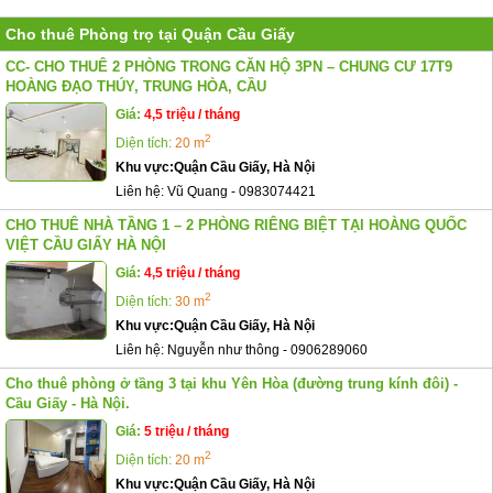
Cho thuê Phòng trọ tại Quận Cầu Giấy
CC- CHO THUÊ 2 PHÒNG TRONG CĂN HỘ 3PN – CHUNG CƯ 17T9
HOÀNG ĐẠO THÚY, TRUNG HÒA, CẦU
Giá:
4,5 triệu / tháng
2
Diện tích:
20 m
Khu vực:
Quận Cầu Giấy, Hà Nội
Liên hệ:
Vũ Quang
-
0983074421
CHO THUÊ NHÀ TẦNG 1 – 2 PHÒNG RIÊNG BIỆT TẠI HOÀNG QUỐC
VIỆT CẦU GIẤY HÀ NỘI
Giá:
4,5 triệu / tháng
2
Diện tích:
30 m
Khu vực:
Quận Cầu Giấy, Hà Nội
Liên hệ:
Nguyễn như thông
-
0906289060
Cho thuê phòng ở tầng 3 tại khu Yên Hòa (đường trung kính đôi) -
Cầu Giấy - Hà Nội.
Giá:
5 triệu / tháng
2
Diện tích:
20 m
Khu vực:
Quận Cầu Giấy, Hà Nội