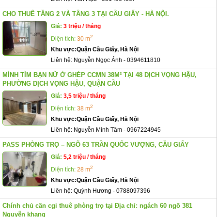
CHO THUÊ TẦNG 2 VÀ TẦNG 3 TẠI CẦU GIẤY - HÀ NỘI.
Giá:
3 triệu / tháng
2
Diện tích:
30 m
Khu vực:
Quận Cầu Giấy, Hà Nội
Liên hệ:
Nguyễn Ngọc Ánh
-
0394611810
MÌNH TÌM BẠN NỮ Ở GHÉP CCMN 38M² TẠI 48 DỊCH VỌNG HẬU,
PHƯỜNG DỊCH VỌNG HẬU, QUẬN CẦU
Giá:
3,5 triệu / tháng
2
Diện tích:
38 m
Khu vực:
Quận Cầu Giấy, Hà Nội
Liên hệ:
Nguyễn Minh Tâm
-
0967224945
PASS PHÒNG TRỌ – NGÕ 63 TRẦN QUỐC VƯỢNG, CẦU GIẤY
Giá:
5,2 triệu / tháng
2
Diện tích:
28 m
Khu vực:
Quận Cầu Giấy, Hà Nội
Liên hệ:
Quỳnh Hương
-
0788097396
Chính chủ cần cgi thuê phòng trọ tại Địa chỉ: ngách 60 ngõ 381
Nguyễn khang