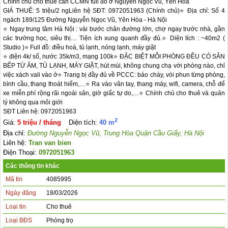
Chính chủ cho thuê căn CCMN full đồ ở Nguyễn Ngọc Vũ, Yên Hòa

GIÁ THUÊ: 5 triệu/2 ngLiên hệ SĐT: 0972051963 (Chính chủ)⭐️ Địa chỉ: Số 4 
ngách 189/125 Đường Nguyễn Ngọc Vũ, Yên Hòa - Hà Nội

⭐️ Ngay trung tâm Hà Nội : vài bước chân đường lớn, chợ ngay trước nhà, gần 
các trường học, siêu thị… Tiện ích xung quanh đầy đủ.⭐️ Diện tích : ~40m2 ( 
Studio )⭐️ Full đồ: điều hoà, tủ lạnh, nóng lạnh, máy giặt

⭐️ điện 4k/ số, nước 35k/m3, mạng 100k⭐️ ĐẶC BIỆT MỖI PHÒNG ĐỀU CÓ SẴN 
BẾP TỪ ÂM, TỦ LẠNH, MÁY GIẶT, hút mùi, không chung chạ với phòng nào, chỉ 
việc xách vali vào ở⭐️ Trang bị đầy đủ về PCCC: báo cháy, vòi phun từng phòng, 
bình cầu, thang thoát hiểm,…⭐️ Ra vào vân tay, thang máy, wifi, camera, chỗ để 
xe miễn phí rộng rãi ngoài sân, giờ giấc tự do,…⭐️ Chính chủ cho thuê và quản 
lý không qua môi giới

SĐT Liên hệ: 0972051963
2
Giá:
5 triệu / tháng
Diện tích:
40 m
Địa chỉ:
Đường Nguyễn Ngọc Vũ, Trung Hòa Quận Cầu Giấy, Hà Nội
Liên hệ:
Tran van bien
Điện Thoại:
0972051963
Các thông tin khác
Mã tin
4085995
Ngày đăng
18/03/2026
Loại tin
Cho thuê
Loại BĐS
Phòng trọ