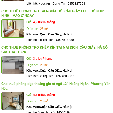
Liên hệ:
Ngoc Anh Dang Tin
-
0355327563
CHO THUÊ PHÒNG TRỌ TẠI NGHĨA ĐÔ, CẦU GIẤY FULL ĐỒ NHƯ
HÌNH – VÀO Ở NGAY
Giá:
4,2 triệu / tháng
2
Diện tích:
25 m
Khu vực:
Quận Cầu Giấy, Hà Nội
Liên hệ:
Lê Thị Liên
-
0936578380
CHO THUÊ PHÒNG TRỌ KHÉP KÍN TẠI MAI DỊCH, CẦU GIẤY, HÀ NỘI -
GIÁ 3TR/ THÁNG
Giá:
3 triệu / tháng
2
Diện tích:
20 m
Khu vực:
Quận Cầu Giấy, Hà Nội
Liên hệ:
Lê Thị Liên
-
0974806937
Cho thuê phòng đẹp thoáng giá rẻ ngõ 124 Hoàng Ngân, Phường Yên
Hòa
Giá:
4,7 triệu / tháng
2
Diện tích:
25 m
Khu vực:
Quận Cầu Giấy, Hà Nội
Liên hệ:
Văn Hậu
-
0814564567