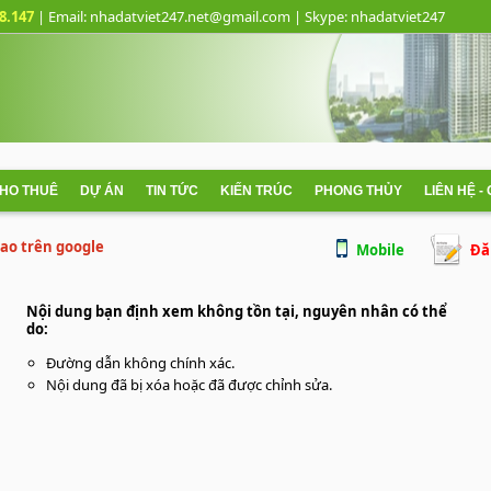
8.147
| Email: nhadatviet247.net@gmail.com
| Skype:
nhadatviet247
CHO THUÊ
DỰ ÁN
TIN TỨC
KIẾN TRÚC
PHONG THỦY
LIÊN HỆ -
 cao trên google
Mobile
Đă
Nội dung bạn định xem không tồn tại, nguyên nhân có thể
do:
Đường dẫn không chính xác.
Nội dung đã bị xóa hoặc đã được chỉnh sửa.