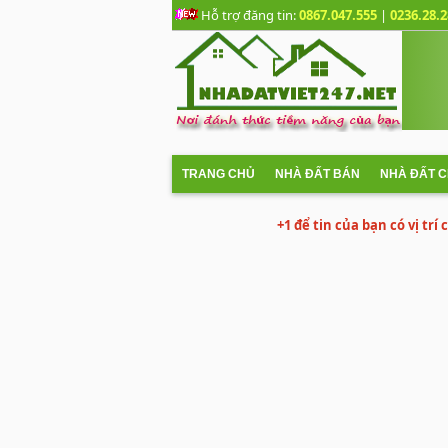
Hỗ trợ đăng tin:
0867.047.555
|
0236.28.2
TRANG CHỦ
NHÀ ĐẤT BÁN
NHÀ ĐẤT 
+1 để tin của bạn có vị trí