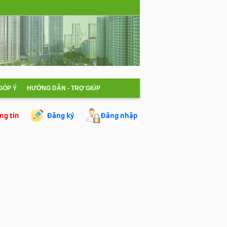
 GÓP Ý
HƯỚNG DẪN - TRỢ GIÚP
ng tin
Đăng ký
Đăng nhập