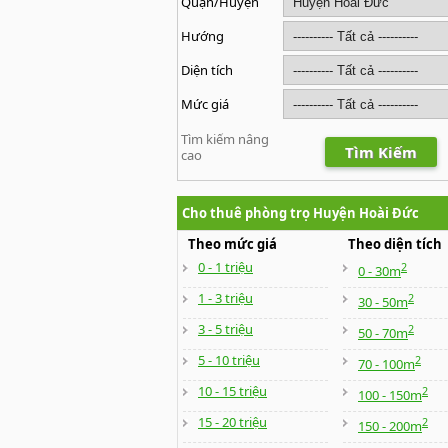
Quận/Huyện
Hướng
Diện tích
Mức giá
Tìm kiếm nâng
Tìm Kiếm
cao
Cho thuê phòng trọ Huyện Hoài Đức
Theo mức giá
Theo diện tích
0 - 1 triệu
2
0 - 30m
1 - 3 triệu
2
30 - 50m
3 - 5 triệu
2
50 - 70m
5 - 10 triệu
2
70 - 100m
10 - 15 triệu
2
100 - 150m
15 - 20 triệu
2
150 - 200m