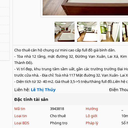
Cho thuê căn hộ chung cư mini cao cấp full đồ giá bình dân.

- Tòa nhà 12 tầng, mặt đường 32, Đừờng Vạn Xuân, Lai Xá, Kim 
Thành Đô).

- Vị trí đẹp, khu trung tâm sầm uất, gần các trường trường Đại Học
trước cửa nhà. - Địa chỉ: Toà nhà 117 Mặt đuờng 32. Vạn Xuân- Lai 
- Diện tích từ 32- 40 m2. Giá thuê 3,5->5 triệu/tháng full đồ.Liên h
Liên hệ:
Lê Thị Thúy
Điện Thoạ
Đặc tính tài sản
Mã tin
3943818
Hướng
_
Loại tin
Cho thuê
Lộ giới
10
Loại BDS
Phòng trọ
Pháp lý
Sổ 