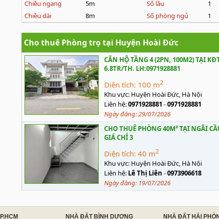
Chiều ngang
5m
Số lầu
1
Chiều dài
8m
Số phòng ngủ
1
Cho thuê Phòng trọ tại Huyện Hoài Đức
CĂN HỘ TẦNG 4 (2PN, 100M2) TẠI K
6.8TR/TH. LH:0971928881
2
Diện tích:
100 m
Khu vực:
Huyện Hoài Đức, Hà Nội
Liên hệ:
0971928881
-
0971928881
Ngày đăng:
29/07/2026
CHO THUÊ PHÒNG 40M² TẠI NGÃI CẦ
GIÁ CHỈ 3
2
Diện tích:
40 m
Khu vực:
Huyện Hoài Đức, Hà Nội
Liên hệ:
Lê Thị Liên
-
0973906618
Ngày đăng:
19/07/2026
TP.HCM
NHÀ ĐẤT BÌNH DƯƠNG
NHÀ ĐẤT HẢI PHÒ