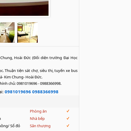
Chung, Hoài Đức (Đối diện trường Đại Học 
. Thuận tiện sát chợ, siêu thị, tuyến xe bus 
Xá- Kim Chung- Hoài Đức.

ệ chính chủ: 0981019696 - 0988366998.
i:
0981019696 0988366998
Phòng ăn
m
Nhà bếp
hồng/ Sổ đỏ
Sân thượng