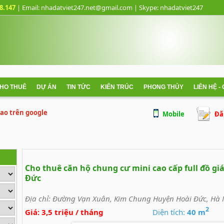
8.147
| Email: nhadatviet247.net@gmail.com
| Skype:
nhadatviet247
CHO THUÊ
DỰ ÁN
TIN TỨC
KIẾN TRÚC
PHONG THỦY
LIÊN HỆ -
 cao trên google
Mobile
Đă
Cho thuê căn hộ chung cư mini cao cấp full đồ gi
Đức
Địa chỉ:
Đường Vạn Xuân, Kim Chung Huyện Hoài Đức, Hà 
2
Giá:
3,5 triệu / tháng
Diện tích:
40 m