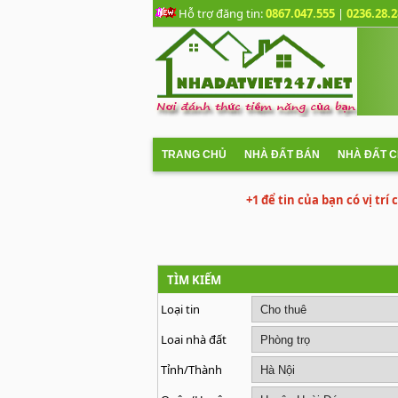
Hỗ trợ đăng tin:
0867.047.555
|
0236.28.2
TRANG CHỦ
NHÀ ĐẤT BÁN
NHÀ ĐẤT 
+1 để tin của bạn có vị trí
TÌM KIẾM
Loại tin
Loai nhà đất
Tỉnh/Thành