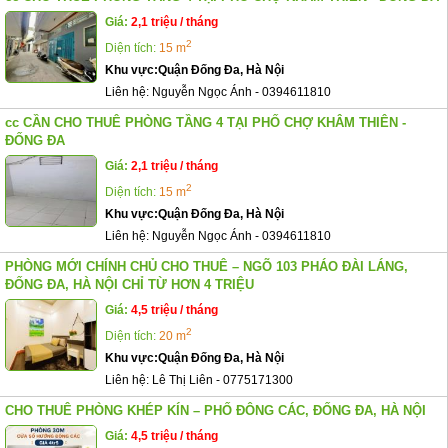
Giá:
2,1 triệu / tháng
2
Diện tích:
15 m
Khu vực:
Quận Đống Đa, Hà Nội
Liên hệ:
Nguyễn Ngọc Ánh
-
0394611810
cc CẦN CHO THUÊ PHÒNG TẦNG 4 TẠI PHỐ CHỢ KHÂM THIÊN -
ĐỐNG ĐA
Giá:
2,1 triệu / tháng
2
Diện tích:
15 m
Khu vực:
Quận Đống Đa, Hà Nội
Liên hệ:
Nguyễn Ngọc Ánh
-
0394611810
PHÒNG MỚI CHÍNH CHỦ CHO THUÊ – NGÕ 103 PHÁO ĐÀI LÁNG,
ĐỐNG ĐA, HÀ NỘI CHỈ TỪ HƠN 4 TRIỆU
Giá:
4,5 triệu / tháng
2
Diện tích:
20 m
Khu vực:
Quận Đống Đa, Hà Nội
Liên hệ:
Lê Thị Liên
-
0775171300
CHO THUÊ PHÒNG KHÉP KÍN – PHỐ ĐÔNG CÁC, ĐỐNG ĐA, HÀ NỘI
Giá:
4,5 triệu / tháng