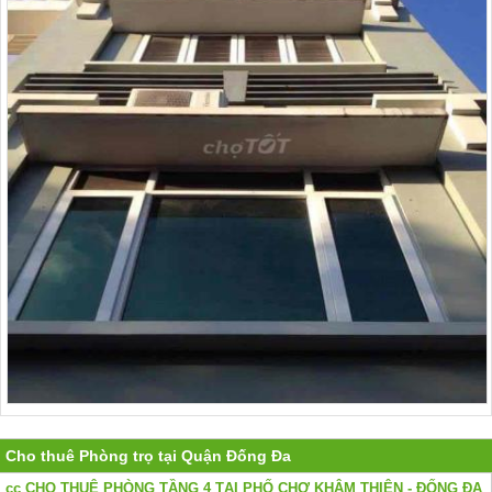
Cho thuê Phòng trọ tại Quận Đống Đa
cc CHO THUÊ PHÒNG TẦNG 4 TẠI PHỐ CHỢ KHÂM THIÊN - ĐỐNG ĐA