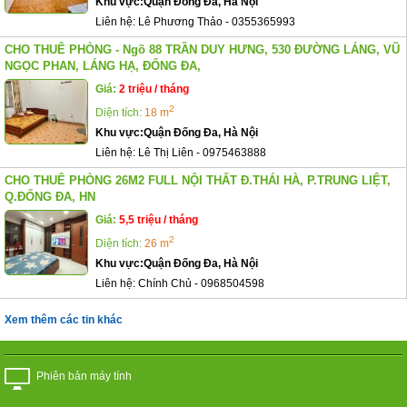
Khu vực:
Quận Đống Đa, Hà Nội
Liên hệ:
Lê Phương Thảo
-
0355365993
CHO THUÊ PHÒNG - Ngõ 88 TRẦN DUY HƯNG, 530 ĐƯỜNG LÁNG, VŨ
NGỌC PHAN, LÁNG HẠ, ĐỐNG ĐA,
Giá:
2 triệu / tháng
2
Diện tích:
18 m
Khu vực:
Quận Đống Đa, Hà Nội
Liên hệ:
Lê Thị Liên
-
0975463888
CHO THUÊ PHÒNG 26M2 FULL NỘI THẤT Đ.THÁI HÀ, P.TRUNG LIỆT,
Q.ĐỐNG ĐA, HN
Giá:
5,5 triệu / tháng
2
Diện tích:
26 m
Khu vực:
Quận Đống Đa, Hà Nội
Liên hệ:
Chính Chủ
-
0968504598
Xem thêm các tin khác
Phiên bản máy tính