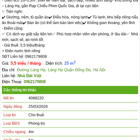
- Diện tích 20–25m², thiết kế hiện đại, sạch đẹp, nhiều ánh sáng- Khu Đống Đa 
– Láng Hạ, gần Rạp Chiếu Phim Quốc Gia, đi lại cực tiện

✨ Tiện nghi:

✔️ Giường, nệm, tủ quần áo✔️ Điều hòa, nóng lạnh✔️ Tủ lạnh, khu bếp riêng nấu 
ăn thoải mái✔️ Bàn ăn (có thể làm bàn làm việc)✔️ Không gian thoáng, yên tĩnh

- Điểm cộng:

✅ Có dịch vụ giặt sấy tiện lợi✅ Phù hợp nhân viên văn phòng, ở lâu dài✅ Nhà 
mới, sạch sẽ, an ninh tốt

- Giá thuê: 5,5 triệu/tháng

⚡ Điện nước tính riêng

SĐT Liên hệ: 0962179808
2
Giá:
5,5 triệu / tháng
Diện tích:
25 m
Địa chỉ:
Đường Láng Hạ, Láng Hạ Quận Đống Đa, Hà Nội
Liên hệ:
Nhà Đất Việt
Điện Thoại:
0962179808
Các thông tin khác
Mã tin
4088220
Ngày đăng
25/03/2026
Loại tin
Cho thuê
Loại BĐS
Phòng trọ
Chiều ngang
4m