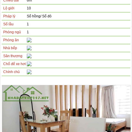
Chiều dài
6m
Lộ giới
10
Pháp lý
Sổ hồng/ Sổ đỏ
Số lầu
1
Phòng ngủ
1
Phòng ăn
Nhà bếp
Sân thượng
Chổ để xe hơi
Chính chủ