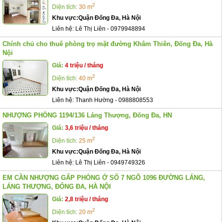
2
Diện tích:
30 m
Khu vực:
Quận Đống Đa, Hà Nội
Liên hệ:
Lê Thị Liên
-
0979948894
Chính chủ cho thuê phòng trọ mặt đường Khâm Thiên, Đống Đa, Hà
Nội
Giá:
4 triệu / tháng
2
Diện tích:
40 m
Khu vực:
Quận Đống Đa, Hà Nội
Liên hệ:
Thanh Hường
-
0988808553
NHƯỢNG PHÒNG 1194/136 Láng Thượng, Đống Đa, HN
Giá:
3,6 triệu / tháng
2
Diện tích:
25 m
Khu vực:
Quận Đống Đa, Hà Nội
Liên hệ:
Lê Thị Liên
-
0949749326
EM CẦN NHƯỢNG GẤP PHÒNG Ở SỐ 7 NGÕ 1096 ĐƯỜNG LÁNG,
LÁNG THƯỢNG, ĐỐNG ĐA, HÀ NỘI
Giá:
2,8 triệu / tháng
2
Diện tích:
20 m