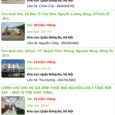
Khu vực:
Quận Đống Đa, Hà Nội
Liên hệ:
Chính Chủ
-
0946004782
Cho thuê nhà, Xã Đàn, Ô Chợ Dừa, Nguyễn Lương Bằng, 237m2x 4T
-38 tr
Giá:
38 triệu / tháng
2
Diện tích:
237 m
Khu vực:
Quận Đống Đa, Hà Nội
Liên hệ:
Nguyễn Công
-
0942854881
Cho thuê nhà, 103m2_ 5T; Huỳnh Thúc Kháng, Nguyên Hồng, Đống Đa
-23 tr
Giá:
23 triệu / tháng
2
Diện tích:
103 m
Khu vực:
Quận Đống Đa, Hà Nội
Liên hệ:
Thu Hương
-
0947910983
CHÍNH CHỦ CHO HỘ GIA ĐÌNH THUÊ NHÀ NGUYÊN CĂN 5 TẦNG MỚI
XÂY – NGÕ 72 TÔN THẤT TÙNG,
Giá:
16 triệu / tháng
2
Diện tích:
28 m
Khu vực:
Quận Đống Đa, Hà Nội