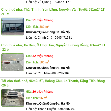
Liên hệ:
Vũ Quang
-
0934571177
Cho thuê nhà, Thái Thịnh, Yên Lãng, Nguyễn Văn Tuyết; 381m2* 1T
-51 tr
Giá:
51 triệu / tháng
2
Diện tích:
381 m
Khu vực:
Quận Đống Đa, Hà Nội
Liên hệ:
Chính Chủ
-
0945471581
Cho thuê nhà, Xã Đàn, Ô Chợ Dừa, Nguyễn Lương Bằng; 186m2* 1T
-32 tr
Giá:
32 triệu / tháng
2
Diện tích:
186 m
Khu vực:
Quận Đống Đa, Hà Nội
Liên hệ:
Chủ Nhà
-
0988289962
Tôi cho thuê nhà, 96m2- 5T, Hoàng Cầu, La Thành, Đặng Tiến Đông
-26 tr
Giá:
26 triệu / tháng
2
Diện tích:
96 m
Khu vực:
Quận Đống Đa, Hà Nội
Liên hệ:
Thanh Huyền
-
0946507497