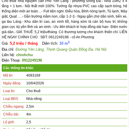
Cho thuê nhà nguyên căn Phố Yên Lãng - phường Đống Đa.- Nhà 10m2 x 4 
tầng + 1 tum.- Nội thất mới 100%: Tường ốp nhựa PVC cao cấp sạch bóng, hệ 
thống điện mới an toàn…- Full tiện nghi: Điều hòa, Bình nóng lạnh, Tủ lạnh, Máy 
giặt, Quạt ….- Gần trường mầm non, cấp 1-2-3.- Ngay gần chợ dân sinh, bến xe, 
ga tàu Láng.- Khu dân trí cao, an ninh tốt, hàng xóm là cán bộ hưu trí, không 
gian cực kỳ yên tĩnh và an ninh.- Ưu tiên khách kí hợp đồng dài hạn- Điện nước 
giá dân.- GIÁ THUÊ: 5,2 triệu/tháng. Có thương lượng cho khách thiện chí. LIÊN 
HỆ NGAY CHÍNH CHỦ : SĐT: 0912249196 - cô An Phương
2
Giá:
5,2 triệu / tháng
Diện tích:
10 m
Địa chỉ:
Đường Yên Lãng, Thịnh Quang Quận Đống Đa, Hà Nội
Liên hệ:
chinhchu
Điện Thoại:
0912249196
Các thông tin khác
Mã tin
4093169
Ngày đăng
10/04/2026
Loại tin
Cho thuê
Loại BĐS
Nhà riêng
Chiều ngang
2,5m
Chiều dài
4m
Lộ giới
2,5