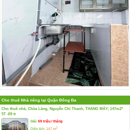
Cho thuê Nhà riêng tại Quận Đống Đa
Cho thuê nhà, Chùa Láng, Nguyễn Chí Thanh, THANG MÁY; 147m2*
5T -69 tr
Giá:
69 triệu / tháng
2
Diện tích:
147 m