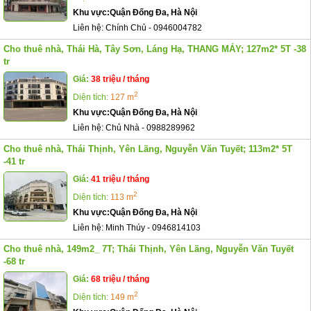
Khu vực:
Quận Đống Đa, Hà Nội
Liên hệ:
Chính Chủ
-
0946004782
Cho thuê nhà, Thái Hà, Tây Sơn, Láng Hạ, THANG MÁY; 127m2* 5T -38
tr
Giá:
38 triệu / tháng
2
Diện tích:
127 m
Khu vực:
Quận Đống Đa, Hà Nội
Liên hệ:
Chủ Nhà
-
0988289962
Cho thuê nhà, Thái Thịnh, Yên Lãng, Nguyễn Văn Tuyết; 113m2* 5T
-41 tr
Giá:
41 triệu / tháng
2
Diện tích:
113 m
Khu vực:
Quận Đống Đa, Hà Nội
Liên hệ:
Minh Thúy
-
0946814103
Cho thuê nhà, 149m2_ 7T; Thái Thịnh, Yên Lãng, Nguyễn Văn Tuyết
-68 tr
Giá:
68 triệu / tháng
2
Diện tích:
149 m