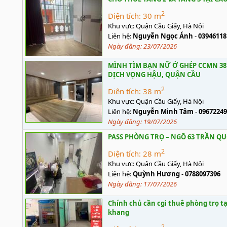
2
Diện tích:
30 m
Khu vực:
Quận Cầu Giấy, Hà Nội
Liên hệ:
Nguyễn Ngọc Ánh
-
03946118
Ngày đăng:
23/07/2026
MÌNH TÌM BẠN NỮ Ở GHÉP CCMN 38
DỊCH VỌNG HẬU, QUẬN CẦU
2
Diện tích:
38 m
Khu vực:
Quận Cầu Giấy, Hà Nội
Liên hệ:
Nguyễn Minh Tâm
-
09672249
Ngày đăng:
19/07/2026
PASS PHÒNG TRỌ – NGÕ 63 TRẦN Q
2
Diện tích:
28 m
Khu vực:
Quận Cầu Giấy, Hà Nội
Liên hệ:
Quỳnh Hương
-
0788097396
Ngày đăng:
17/07/2026
Chính chủ cần cgi thuê phòng trọ tạ
khang
2