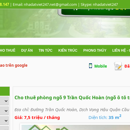
8.147
| Email: nhadatviet247.net@gmail.com
| Skype:
nhadatviet247
CHO THUÊ
DỰ ÁN
TIN TỨC
KIẾN TRÚC
PHONG THỦY
LIÊN HỆ -
 cao trên google
Mobile
Đă
Cho thuê phòng ngõ 9 Trần Quốc Hoàn (ngõ ô tô 
Địa chỉ:
Đường Trần Quốc Hoàn, Dịch Vọng Hậu Quận Cầu 
2
Giá:
7,5 triệu / tháng
Diện tích:
35 m