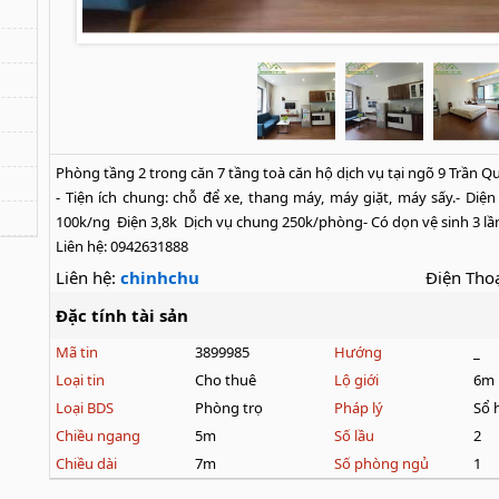
Phòng tầng 2 trong căn 7 tầng toà căn hộ dịch vụ tại ngõ 9 Trần Q
- Tiện ích chung: chỗ để xe, thang máy, máy giặt, máy sấy.- Diện 
100k/ng  Điện 3,8k  Dịch vụ chung 250k/phòng- Có dọn vệ sinh 3 lần/
Liên hệ: 0942631888
Liên hệ:
chinhchu
Điện Thoạ
Đặc tính tài sản
Mã tin
3899985
Hướng
_
Loại tin
Cho thuê
Lộ giới
6m
Loại BDS
Phòng trọ
Pháp lý
Sổ 
Chiều ngang
5m
Số lầu
2
Chiều dài
7m
Số phòng ngủ
1