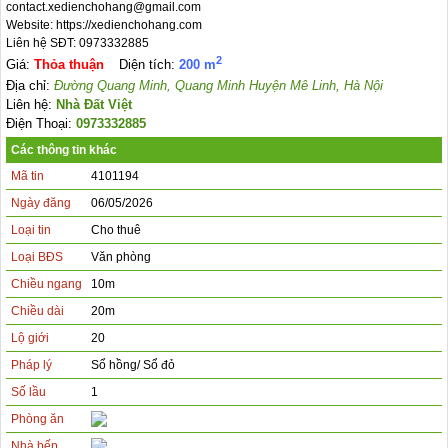
contact.xedienchohang@gmail.com

Website: https://xedienchohang.com 

Liên hệ SĐT: 0973332885
2
Giá:
Thỏa thuận
Diện tích:
200 m
Địa chỉ:
Đường Quang Minh, Quang Minh Huyện Mê Linh, Hà Nội
Liên hệ:
Nhà Đất Việt
Điện Thoại:
0973332885
Các thông tin khác
Mã tin
4101194
Ngày đăng
06/05/2026
Loại tin
Cho thuê
Loại BĐS
Văn phòng
Chiều ngang
10m
Chiều dài
20m
Lộ giới
20
Pháp lý
Sổ hồng/ Sổ đỏ
Số lầu
1
Phòng ăn
Nhà bếp