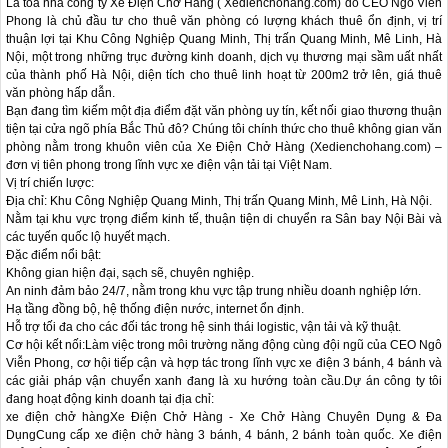
Là tòa nhà công ty Xe Điện Chở Hàng ( Xedienchohang.com) do CEO Ngô Viễn 
Phong là chủ đầu tư cho thuê văn phòng có lượng khách thuê ổn định, vị trí 
thuận lợi tại Khu Công Nghiệp Quang Minh, Thị trấn Quang Minh, Mê Linh, Hà 
Nội, một trong những trục đường kinh doanh, dịch vụ thương mại sầm uất nhất 
của thành phố Hà Nội, diện tích cho thuê linh hoạt từ 200m2 trở lên, giá thuê 
văn phòng hấp dẫn.

Bạn đang tìm kiếm một địa điểm đặt văn phòng uy tín, kết nối giao thương thuận 
tiện tại cửa ngõ phía Bắc Thủ đô? Chúng tôi chính thức cho thuê không gian văn 
phòng nằm trong khuôn viên của Xe Điện Chở Hàng (Xedienchohang.com) – 
đơn vị tiên phong trong lĩnh vực xe điện vận tải tại Việt Nam.

Vị trí chiến lược:

Địa chỉ: Khu Công Nghiệp Quang Minh, Thị trấn Quang Minh, Mê Linh, Hà Nội.

Nằm tại khu vực trọng điểm kinh tế, thuận tiện di chuyển ra Sân bay Nội Bài và 
các tuyến quốc lộ huyết mạch.

Đặc điểm nổi bật:

Không gian hiện đại, sạch sẽ, chuyên nghiệp.

An ninh đảm bảo 24/7, nằm trong khu vực tập trung nhiều doanh nghiệp lớn.

Hạ tầng đồng bộ, hệ thống điện nước, internet ổn định.

Hỗ trợ tối đa cho các đối tác trong hệ sinh thái logistic, vận tải và kỹ thuật.

Cơ hội kết nối:Làm việc trong môi trường năng động cùng đội ngũ của CEO Ngô 
Viễn Phong, cơ hội tiếp cận và hợp tác trong lĩnh vực xe điện 3 bánh, 4 bánh và 
các giải pháp vận chuyển xanh đang là xu hướng toàn cầu.Dự án công ty tôi 
đang hoạt động kinh doanh tại địa chỉ:

xe điện chở hàngXe Điện Chở Hàng - Xe Chở Hàng Chuyên Dụng & Đa 
DụngCung cấp xe điện chở hàng 3 bánh, 4 bánh, 2 bánh toàn quốc. Xe điện 