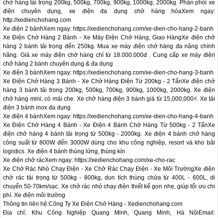
chở hàng tải trọng 200kg, 500kg, 700kg, 900kg, 1000kg, 2000kg. Phân phối xe 
điện chuyên dụng, xe điện đa dụng chở hàng hóaXem ngay: 
http://xedienchohang.com

Xe điện 2 bánhXem ngay: https://xedienchohang.com/xe-dien-cho-hang-2-banh

Xe Điện Chở Hàng 2 Bánh - Xe Máy Điện Chở Hàng, Giao HàngXe điện chở 
hàng 2 bánh tải trọng đến 250kg. Mua xe máy điện chở hàng đa năng chính 
hãng. Giá xe máy điện chở hàng chỉ từ 18.000.000đ . Cung cấp xe máy điện 
chở hàng 2 bánh chuyên dụng & đa dụng

Xe điện 3 bánhXem ngay: https://xedienchohang.com/xe-dien-cho-hang-3-banh

Xe Điện Chở Hàng 3 Bánh - Xe Chở Hàng Điện Từ 200kg - 2 TấnXe điện chở 
hàng 3 bánh tải trọng 200kg, 500kg, 700kg, 900kg, 1000kg, 2000kg. Xe điện 
chở hàng mini, có mái che. Xe chở hàng điện 3 bánh giá từ 15,000,000₫. Xe tải 
điện 3 bánh inox đa dụng

Xe điện 4 bánhXem ngay: https://xedienchohang.com/xe-dien-cho-hang-4-banh

Xe Điện Chở Hàng 4 Bánh - Xe Điện 4 Bánh Chở Hàng Từ 500kg - 2 TấnXe 
điện chở hàng 4 bánh tải trọng từ 500kg - 2000kg. Xe điện 4 bánh chở hàng 
công suất từ 800W đến 3000W dùng cho khu công nghiệp, resort và kho bãi 
logistics. Xe điện 4 bánh thùng lửng, thùng kín

Xe điện chở rácXem ngay: https://xedienchohang.com/xe-cho-rac

Xe Chở Rác Nhỏ Chạy Điện - Xe Chở Rác Chạy Điện - Xe Môi TrườngXe điện 
chở rác tải trọng từ 500kg - 800kg, dun tích thùng chứa từ 400L - 600L, di 
chuyển 50-70km/sạc. Xe chở rác nhỏ chạy điện thiết kế gọn nhẹ, giúp tối ưu chi 
phí. Xe điện môi trường

Thông tin liên hệ:Công Ty Xe Điện Chở Hàng - Xedienchohang.com

Địa chỉ: Khu Công Nghiệp Quang Minh, Quang Minh, Hà NộiEmail: 