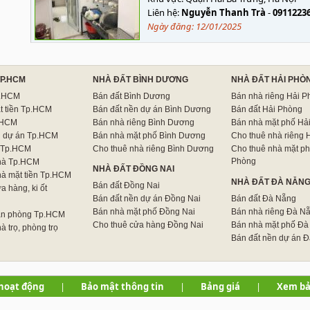
Liên hệ:
Nguyễn Thanh Trà
-
0911223
Ngày đăng:
12/01/2025
TP.HCM
NHÀ ĐẤT BÌNH DƯƠNG
NHÀ ĐẤT HẢI PHÒ
p.HCM
Bán đất Bình Dương
Bán nhà riêng Hải P
t tiền Tp.HCM
Bán đất nền dự án Bình Dương
Bán đất Hải Phòng
.HCM
Bán nhà riêng Bình Dương
Bán nhà mặt phố Hả
n dự án Tp.HCM
Bán nhà mặt phố Bình Dương
Cho thuê nhà riêng 
 Tp.HCM
Cho thuê nhà riêng Bình Dương
Cho thuê nhà mặt ph
Phòng
hà Tp.HCM
NHÀ ĐẤT ĐỒNG NAI
hà mặt tiền Tp.HCM
NHÀ ĐẤT ĐÀ NẴN
Bán đất Đồng Nai
a hàng, ki ốt
Bán đất nền dự án Đồng Nai
Bán đất Đà Nẵng
Bán nhà mặt phố Đồng Nai
Bán nhà riêng Đà N
ăn phòng Tp.HCM
Cho thuê cửa hàng Đồng Nai
Bán nhà mặt phố Đà
à trọ, phòng trọ
Bán đất nền dự án 
hoạt động
|
Bảo mật thông tin
|
Bảng giá
|
Xem bả