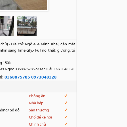
chủ).- Địa chỉ: Ngõ 454 Minh Khai, gần mặt 
 sang Time city.- Full nội thất: giường, tủ 
g 150k

lo: Ms Ngọc 0368875785 or Mr Hiếu 0973048328
i:
0368875785 0973048328
Phòng ăn
Nhà bếp
hồng/ Sổ đỏ
Sân thượng
Chổ để xe hơi
Chính chủ