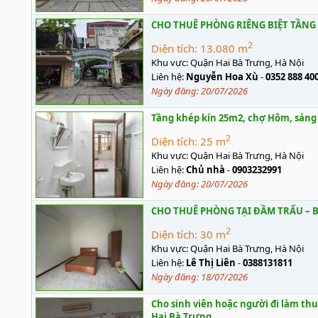
CHO THUÊ PHÒNG RIÊNG BIỆT TẦNG 
2
Diện tích:
13.080 m
Khu vực:
Quận Hai Bà Trưng, Hà Nội
Liên hệ:
Nguyễn Hoa Xù
-
0352 888 40
Ngày đăng:
20/07/2026
Tầng khép kín 25m2, chợ Hôm, sáng
2
Diện tích:
25 m
Khu vực:
Quận Hai Bà Trưng, Hà Nội
Liên hệ:
Chủ nhà
-
0903232991
Ngày đăng:
20/07/2026
CHO THUÊ PHÒNG TẠI ĐẦM TRẤU – 
2
Diện tích:
30 m
Khu vực:
Quận Hai Bà Trưng, Hà Nội
Liên hệ:
Lê Thị Liên
-
0388131811
Ngày đăng:
18/07/2026
Cho sinh viên hoặc người đi làm th
Hai Bà Trưng