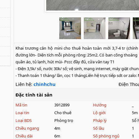
Khai trương căn hộ mini cho thuê hoàn toàn mới 3,7-4 tr (chính 
đường lớn- Diện tích mỗi phòng rộng: 25m2. Có ban công thoáng nhìn
quần áo, tủ lạnh, hút mùi- Pccc đầy đủ, cửa vân tay T1

- Điện 3,5k/ số, nước 30k/ số; vệ sinh, mạng internet, máy giặt chun
- Thanh toán 1 tháng/ lần, cọc 1 thángLiên hệ trực tiếp sdt or za
Liên hệ:
chinhchu
Điện Thoạ
Đặc tính tài sản
Mã tin
3912899
Hướng
_
Loại tin
Cho thuê
Lộ giới
5m
Loại BDS
Phòng trọ
Pháp lý
Sổ 
Chiều ngang
4m
Số lầu
1
Chiều dài
6m
Số phòng ngủ
1