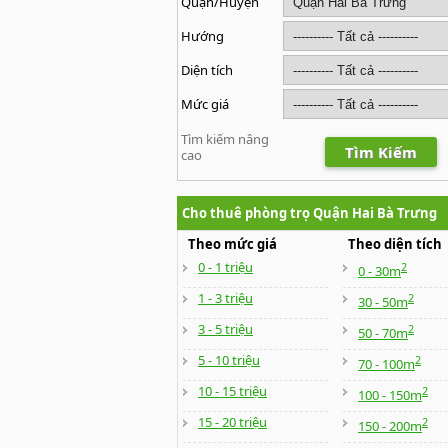
Quận/Huyện
Hướng
Diện tích
Mức giá
Tìm kiếm nâng
Tìm Kiếm
cao
Cho thuê phòng trọ Quận Hai Bà Trưng
Theo mức giá
Theo diện tích
0 - 1 triệu
2
0 - 30m
1 - 3 triệu
2
30 - 50m
3 - 5 triệu
2
50 - 70m
5 - 10 triệu
2
70 - 100m
10 - 15 triệu
2
100 - 150m
15 - 20 triệu
2
150 - 200m