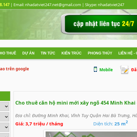
8.147
| Email: nhadatviet247.net@gmail.com
| Skype:
nhadatviet247
CHO THUÊ
DỰ ÁN
TIN TỨC
KIẾN TRÚC
PHONG THỦY
LIÊN HỆ -
 cao trên google
Mobile
Đă
Cho thuê căn hộ mini mới xây ngõ 454 Minh Kha
Địa chỉ:
Đường Minh Khai, Vĩnh Tuy Quận Hai Bà Trưng, H
2
Giá:
3,7 triệu / tháng
Diện tích:
25 m