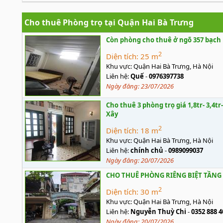
Cho thuê Phòng trọ tại Quận Hai Bà Trưng
Còn phòng cho thuê ở ngõ 357 bạch
2
Diện tích:
25 m
Khu vực:
Quận Hai Bà Trưng, Hà Nội
Liên hệ:
Quế
-
0976397738
Ngày đăng:
23/07/2026
Cho thuê 3 phòng trọ giá 1,8tr- 3,4
Xây
2
Diện tích:
18 m
Khu vực:
Quận Hai Bà Trưng, Hà Nội
Liên hệ:
chính chủ
-
0989099037
Ngày đăng:
20/07/2026
CHO THUÊ PHÒNG RIÊNG BIỆT TẦNG 
2
Diện tích:
30 m
Khu vực:
Quận Hai Bà Trưng, Hà Nội
Liên hệ:
Nguyễn Thuỳ Chi
-
0352 888 4
Ngày đăng:
20/07/2026