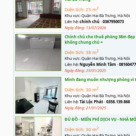
2
Diện tích:
25 m
Khu vực:
Quận Hai Bà Trưng, Hà Nội
Liên hệ:
chính chủ
-
0367950073
Ngày đăng:
13/07/2026
Chính chủ cho thuê phòng 38m đẹp 
không chung chủ =
2
Diện tích:
38 m
Khu vực:
Quận Hai Bà Trưng, Hà Nội
Liên hệ:
Nguyễn Minh Tâm
-
08160477
Ngày đăng:
23/01/2025
Mình đang muốn nhượng phòng vì tí
2
Diện tích:
30 m
Khu vực:
Quận Hai Bà Trưng, Hà Nội
Liên hệ:
Tài Lộc Phát
-
0358.139.868
Ngày đăng:
21/01/2025
ĐỦ ĐỒ - MIỄN PHÍ DỊCH VỤ - NHÀ M
2
Diện tích:
30 m
Khu vực:
Quận Hai Bà Trưng, Hà Nội