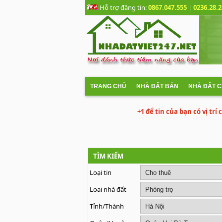
Hỗ trợ đăng tin:
0867.047.555
|
0236.28.2
TRANG CHỦ
NHÀ ĐẤT BÁN
NHÀ ĐẤT 
+1 để tin của bạn có vị trí
TÌM KIẾM
Loại tin
Loai nhà đất
Tỉnh/Thành