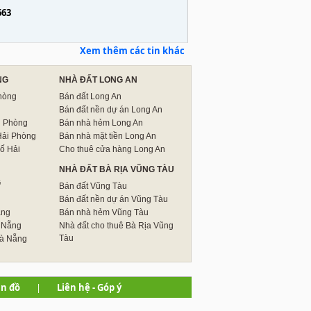
663
Xem thêm các tin khác
NG
NHÀ ĐẤT LONG AN
hòng
Bán đất Long An
Bán đất nền dự án Long An
i Phòng
Bán nhà hẻm Long An
Hải Phòng
Bán nhà mặt tiền Long An
ố Hải
Cho thuê cửa hàng Long An
NHÀ ĐẤT BÀ RỊA VŨNG TÀU
G
Bán đất Vũng Tàu
Bán đất nền dự án Vũng Tàu
ẵng
Bán nhà hẻm Vũng Tàu
 Nẵng
Nhà đất cho thuê Bà Rịa Vũng
Tàu
Đà Nẵng
n đồ
|
Liên hệ - Góp ý