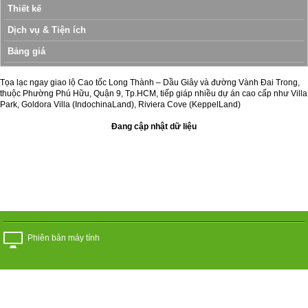
Thiết kế
Dịch vụ & Tiện ích
Bảng giá
Tọa lạc ngay giao lộ Cao tốc Long Thành – Dầu Giây và đường Vành Đai Trong,
thuộc Phường Phú Hữu, Quận 9, Tp.HCM, tiếp giáp nhiều dự án cao cấp như Villa
Park, Goldora Villa (IndochinaLand), Riviera Cove (KeppelLand)
Đang cập nhật dữ liệu
Phiên bản máy tính