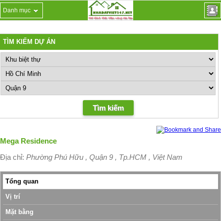
Danh mục
TÌM KIẾM DỰ ÁN
Mega Residence
Địa chỉ:
Phường Phú Hữu , Quận 9 , Tp.HCM , Việt Nam
Tổng quan
Vị trí
Mặt bằng