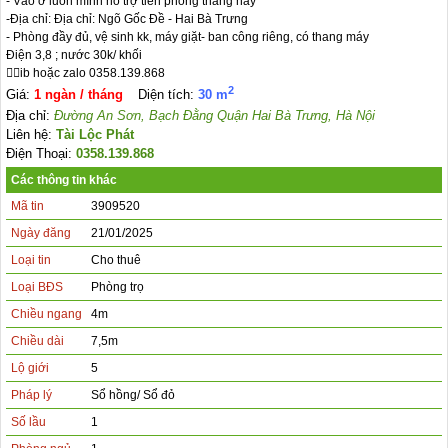
- Vào ở luôn mình hỗ trợ tiền phòng tháng này

-Địa chỉ: Địa chỉ: Ngõ Gốc Đề - Hai Bà Trưng

- Phòng đầy đủ, vệ sinh kk, máy giặt- ban công riêng, có thang máy

Điện 3,8 ; nước 30k/ khối

👉🏻ib hoặc zalo 0358.139.868
2
Giá:
1 ngàn / tháng
Diện tích:
30 m
Địa chỉ:
Đường An Sơn, Bạch Đằng Quận Hai Bà Trưng, Hà Nội
Liên hệ:
Tài Lộc Phát
Điện Thoại:
0358.139.868
Các thông tin khác
Mã tin
3909520
Ngày đăng
21/01/2025
Loại tin
Cho thuê
Loại BĐS
Phòng trọ
Chiều ngang
4m
Chiều dài
7,5m
Lộ giới
5
Pháp lý
Sổ hồng/ Sổ đỏ
Số lầu
1