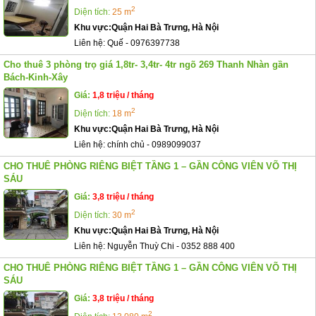
2
Diện tích:
25 m
Khu vực:
Quận Hai Bà Trưng, Hà Nội
Liên hệ:
Quế
-
0976397738
Cho thuê 3 phòng trọ giá 1,8tr- 3,4tr- 4tr ngõ 269 Thanh Nhàn gần
Bách-Kinh-Xây
Giá:
1,8 triệu / tháng
2
Diện tích:
18 m
Khu vực:
Quận Hai Bà Trưng, Hà Nội
Liên hệ:
chính chủ
-
0989099037
CHO THUÊ PHÒNG RIÊNG BIỆT TẦNG 1 – GẦN CÔNG VIÊN VÕ THỊ
SÁU
Giá:
3,8 triệu / tháng
2
Diện tích:
30 m
Khu vực:
Quận Hai Bà Trưng, Hà Nội
Liên hệ:
Nguyễn Thuỳ Chi
-
0352 888 400
CHO THUÊ PHÒNG RIÊNG BIỆT TẦNG 1 – GẦN CÔNG VIÊN VÕ THỊ
SÁU
Giá:
3,8 triệu / tháng
2