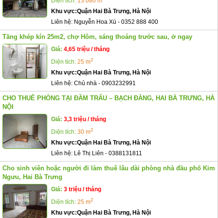
Diện tích:
13.080 m
Khu vực:
Quận Hai Bà Trưng, Hà Nội
Liên hệ:
Nguyễn Hoa Xù
-
0352 888 400
Tầng khép kín 25m2, chợ Hôm, sáng thoáng trước sau, ở ngay
Giá:
4,65 triệu / tháng
2
Diện tích:
25 m
Khu vực:
Quận Hai Bà Trưng, Hà Nội
Liên hệ:
Chủ nhà
-
0903232991
CHO THUÊ PHÒNG TẠI ĐẦM TRẤU – BẠCH ĐẰNG, HAI BÀ TRƯNG, HÀ
NỘI
Giá:
3,3 triệu / tháng
2
Diện tích:
30 m
Khu vực:
Quận Hai Bà Trưng, Hà Nội
Liên hệ:
Lê Thị Liên
-
0388131811
Cho sinh viên hoặc người đi làm thuê lâu dài phòng nhà đầu phố Kim
Ngưu, Hai Bà Trưng
Giá:
3 triệu / tháng
2
Diện tích:
25 m
Khu vực:
Quận Hai Bà Trưng, Hà Nội