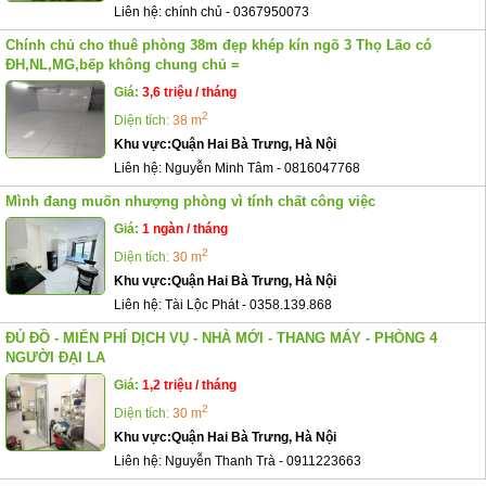
Liên hệ:
chính chủ
-
0367950073
Chính chủ cho thuê phòng 38m đẹp khép kín ngõ 3 Thọ Lão có
ĐH,NL,MG,bếp không chung chủ =
Giá:
3,6 triệu / tháng
2
Diện tích:
38 m
Khu vực:
Quận Hai Bà Trưng, Hà Nội
Liên hệ:
Nguyễn Minh Tâm
-
0816047768
Mình đang muốn nhượng phòng vì tính chất công việc
Giá:
1 ngàn / tháng
2
Diện tích:
30 m
Khu vực:
Quận Hai Bà Trưng, Hà Nội
Liên hệ:
Tài Lộc Phát
-
0358.139.868
ĐỦ ĐỒ - MIỄN PHÍ DỊCH VỤ - NHÀ MỚI - THANG MÁY - PHÒNG 4
NGƯỜI ĐẠI LA
Giá:
1,2 triệu / tháng
2
Diện tích:
30 m
Khu vực:
Quận Hai Bà Trưng, Hà Nội
Liên hệ:
Nguyễn Thanh Trà
-
0911223663