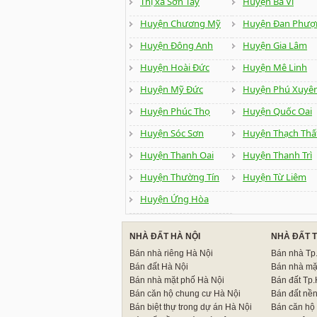
Thị xã Sơn Tây
Huyện Ba Vì
Huyện Chương Mỹ
Huyện Đan Phượ
Huyện Đông Anh
Huyện Gia Lâm
Huyện Hoài Đức
Huyện Mê Linh
Huyện Mỹ Đức
Huyện Phú Xuyê
Huyện Phúc Thọ
Huyện Quốc Oai
Huyện Sóc Sơn
Huyện Thạch Thấ
Huyện Thanh Oai
Huyện Thanh Trì
Huyện Thường Tín
Huyện Từ Liêm
Huyện Ứng Hòa
NHÀ ĐẤT HÀ NỘI
NHÀ ĐẤT 
Bán nhà riêng Hà Nội
Bán nhà T
Bán đất Hà Nội
Bán nhà mặ
Bán nhà mặt phố Hà Nội
Bán đất Tp
Bán căn hộ chung cư Hà Nội
Bán đất nề
Bán biệt thự trong dự án Hà Nội
Bán căn hộ