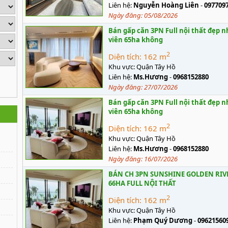
Liên hệ:
Nguyễn Hoàng Liên
-
097709
Ngày đăng:
05/08/2026
Bán gấp căn 3PN Full nội thất đẹp n
viên 65ha không
2
Diện tích:
162 m
Khu vực:
Quận Tây Hồ
Liên hệ:
Ms.Hương
-
0968152880
Ngày đăng:
27/07/2026
Bán gấp căn 3PN Full nội thất đẹp n
viên 65ha không
2
Diện tích:
162 m
Khu vực:
Quận Tây Hồ
Liên hệ:
Ms.Hương
-
0968152880
Ngày đăng:
16/07/2026
BÁN CH 3PN SUNSHINE GOLDEN RIVE
66HA FULL NỘI THẤT
2
Diện tích:
162 m
Khu vực:
Quận Tây Hồ
Liên hệ:
Phạm Quý Dương
-
09621560