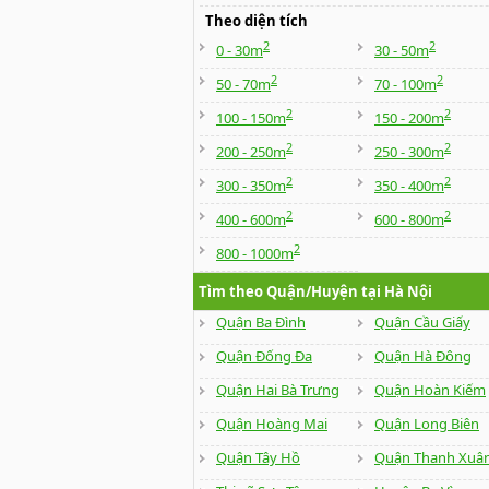
Theo diện tích
2
2
0 - 30m
30 - 50m
2
2
50 - 70m
70 - 100m
2
2
100 - 150m
150 - 200m
2
2
200 - 250m
250 - 300m
2
2
300 - 350m
350 - 400m
2
2
400 - 600m
600 - 800m
2
800 - 1000m
Tìm theo Quận/Huyện tại Hà Nội
Quận Ba Đình
Quận Cầu Giấy
Quận Đống Đa
Quận Hà Đông
Quận Hai Bà Trưng
Quận Hoàn Kiếm
Quận Hoàng Mai
Quận Long Biên
Quận Tây Hồ
Quận Thanh Xuâ