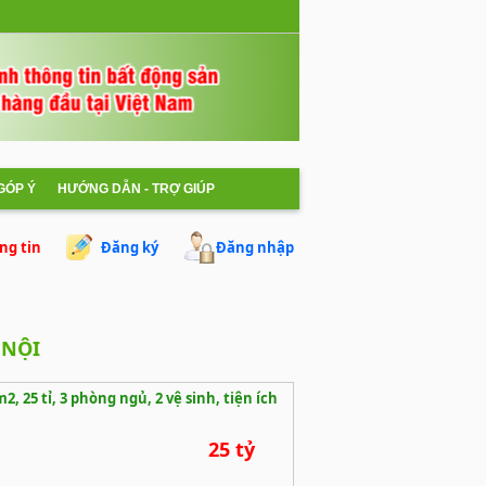
 GÓP Ý
HƯỚNG DẪN - TRỢ GIÚP
ng tin
Đăng ký
Đăng nhập
 NỘI
 25 tỉ, 3 phòng ngủ, 2 vệ sinh, tiện ích
25 tỷ