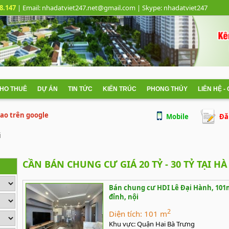
8.147
| Email: nhadatviet247.net@gmail.com
| Skype:
nhadatviet247
CHO THUÊ
DỰ ÁN
TIN TỨC
KIẾN TRÚC
PHONG THỦY
LIÊN HỆ -
 cao trên google
Mobile
Đă
i
CẦN BÁN CHUNG CƯ GIÁ 20 TỶ - 30 TỶ TẠI HÀ
Bán chung cư HDI Lê Đại Hành, 101m2,
đỉnh, nội
2
Diện tích:
101 m
Khu vực:
Quận Hai Bà Trưng