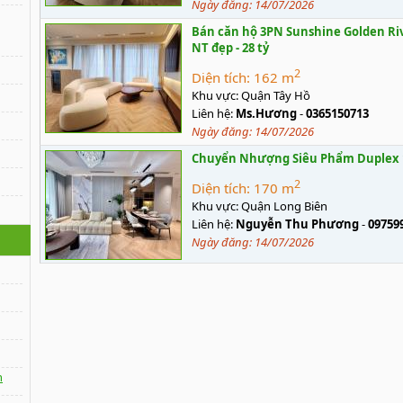
Ngày đăng:
14/07/2026
Bán căn hộ 3PN Sunshine Golden Rive
NT đẹp - 28 tỷ
2
Diện tích:
162 m
Khu vực:
Quận Tây Hồ
Liên hệ:
Ms.Hương
-
0365150713
Ngày đăng:
14/07/2026
Chuyển Nhượng Siêu Phẩm Duplex 1
2
Diện tích:
170 m
Khu vực:
Quận Long Biên
Liên hệ:
Nguyễn Thu Phương
-
09759
Ngày đăng:
14/07/2026
n