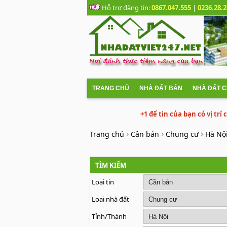
Hỗ trợ đăng tin:
0867.047.555
|
0236.28.2
TRANG CHỦ
NHÀ ĐẤT BÁN
NHÀ ĐẤT 
+1 để tin của bạn có vị trí
Trang chủ
Cần bán
Chung cư
Hà Nộ
TÌM KIẾM
Loại tin
Loai nhà đất
Tỉnh/Thành