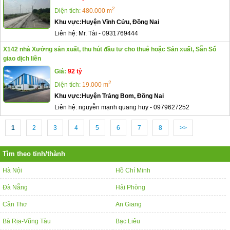
2
Diện tích:
480.000 m
Khu vực:
Huyện Vĩnh Cửu, Đồng Nai
Liên hệ:
Mr. Tài
-
0931769444
X142 nhà Xưởng sản xuất, thu hút đầu tư cho thuê hoặc Sản xuất, Sẵn Sổ
giao dịch liền
Giá:
92 tỷ
2
Diện tích:
19.000 m
Khu vực:
Huyện Trảng Bom, Đồng Nai
Liên hệ:
nguyễn mạnh quang huy
-
0979627252
1
2
3
4
5
6
7
8
>>
Tìm theo tỉnh/thành
Hà Nội
Hồ Chí Minh
Đà Nẵng
Hải Phòng
Cần Thơ
An Giang
Bà Rịa-Vũng Tàu
Bạc Liêu