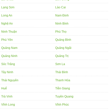
Lạng Sơn
Lào Cai
Long An
Nam Định
Nghệ An
Ninh Bình
Ninh Thuận
Phú Thọ
Phú Yên
Quảng Bình
Quảng Nam
Quảng Ngãi
Quảng Ninh
Quảng Trị
Sóc Trăng
Sơn La
Tây Ninh
Thái Bình
Thái Nguyên
Thanh Hóa
Huế
Tiền Giang
Trà Vinh
Tuyên Quang
Vĩnh Long
Vĩnh Phúc