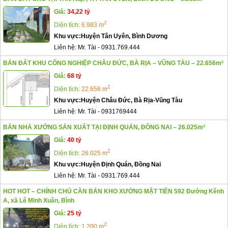
Giá:
34,22 tỷ
2
Diện tích:
6.983 m
Khu vực:
Huyện Tân Uyên, Bình Dương
Liên hệ:
Mr. Tài
-
0931.769.444
BÁN ĐẤT KHU CÔNG NGHIỆP CHÂU ĐỨC, BÀ RỊA – VŨNG TÀU – 22.656m²
Giá:
68 tỷ
2
Diện tích:
22.656 m
Khu vực:
Huyện Châu Đức, Bà Rịa-Vũng Tàu
Liên hệ:
Mr. Tài
-
0931769444
BÁN NHÀ XƯỞNG SẢN XUẤT TẠI ĐỊNH QUÁN, ĐỒNG NAI – 26.025m²
Giá:
40 tỷ
2
Diện tích:
26.025 m
Khu vực:
Huyện Định Quán, Đồng Nai
Liên hệ:
Mr. Tài
-
0931.769.444
HOT HOT – CHÍNH CHỦ CẦN BÁN KHO XƯỞNG MẶT TIỀN 592 Đường Kênh
A, xã Lê Minh Xuân, Bình
Giá:
25 tỷ
2
Diện tích:
1.200 m