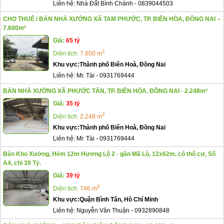
Liên hệ:
Nhà Đất Bình Chánh
-
0839044503
CHO THUÊ / BÁN NHÀ XƯỞNG XÃ TAM PHƯỚC, TP. BIÊN HÒA, ĐỒNG NAI –
7.600m²
Giá:
65 tỷ
2
Diện tích:
7.600 m
Khu vực:
Thành phố Biên Hoà, Đồng Nai
Liên hệ:
Mr. Tài
-
0931769444
BÁN NHÀ XƯỞNG XÃ PHƯỚC TÂN, TP. BIÊN HÒA, ĐỒNG NAI - 2.248m²
Giá:
35 tỷ
2
Diện tích:
2.248 m
Khu vực:
Thành phố Biên Hoà, Đồng Nai
Liên hệ:
Mr. Tài
-
0931769444
Bán Kho Xưởng, Hẻm 12m Hương Lộ 2 - gần Mã Lò, 12x62m, có thổ cư, Sổ
A4, chỉ 39 Tỷ.
Giá:
39 tỷ
2
Diện tích:
746 m
Khu vực:
Quận Bình Tân, Hồ Chí Minh
Liên hệ:
Nguyễn Văn Thuận
-
0932890848