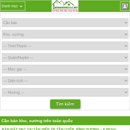
Danh mục
Cần bán kho, xưởng trên toàn quốc
BÁN ĐẤT SKC TẠI TÂN HIỆP, TP. TÂN UYÊN, BÌNH DƯƠNG – 6.983m²