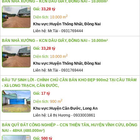
BÁN NHÀ XƯỞNG – KCN DẦU GIÂY, ĐỒNG NAI – 10.000m²
Giá:
33,28 tỷ
2
Diện tích:
10.000 m
Khu vực:
Huyện Thống Nhất, Đồng Nai
Liên hệ:
Mr.Tài
-
0931769444
BÁN NHÀ XƯỞNG – KCN DẦU GIÂY, ĐỒNG NAI – 10.000m²
Giá:
33,28 tỷ
2
Diện tích:
10.000 m
Khu vực:
Huyện Thống Nhất, Đồng Nai
Liên hệ:
Mr.Tài
-
0931769444
ĐẦU TƯ SINH LỜI - CHÍNH CHỦ CẦN BÁN KHO ĐẸP 900m2 TẠI CẦU TRÀM
- Xã LONG TRẠCH, CẦN ĐƯỚC,
Giá:
17 tỷ
2
Diện tích:
900 m
Khu vực:
Huyện Cần Đước, Long An
Liên hệ:
Lê thị Hương
-
0933003861
BÁN QUỸ ĐẤT CÔNG NGHIỆP – CCN THIỆN TÂN, HUYỆN VĨNH CỬU, ĐỒNG
NAI – 48HA (480.000m²)
Giá:
500 tỷ