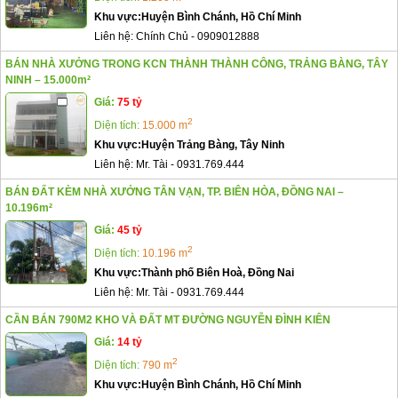
Khu vực:
Huyện Bình Chánh, Hồ Chí Minh
Liên hệ:
Chính Chủ
-
0909012888
BÁN NHÀ XƯỞNG TRONG KCN THÀNH THÀNH CÔNG, TRẢNG BÀNG, TÂY
NINH – 15.000m²
Giá:
75 tỷ
2
Diện tích:
15.000 m
Khu vực:
Huyện Trảng Bàng, Tây Ninh
Liên hệ:
Mr. Tài
-
0931.769.444
BÁN ĐẤT KÈM NHÀ XƯỞNG TÂN VẠN, TP. BIÊN HÒA, ĐỒNG NAI –
10.196m²
Giá:
45 tỷ
2
Diện tích:
10.196 m
Khu vực:
Thành phố Biên Hoà, Đồng Nai
Liên hệ:
Mr. Tài
-
0931.769.444
CẦN BÁN 790M2 KHO VÀ ĐẤT MT ĐƯỜNG NGUYỄN ĐÌNH KIÊN
Giá:
14 tỷ
2
Diện tích:
790 m
Khu vực:
Huyện Bình Chánh, Hồ Chí Minh