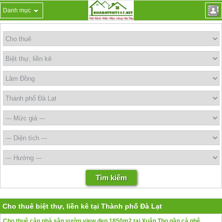
Danh mục
Cho thuê biệt thự, liền kê tại Thành phố Đà Lạt
Cho thuê căn nhà sân vườn view đẹp 1850m2 tại Xuân Thọ gần cà phê