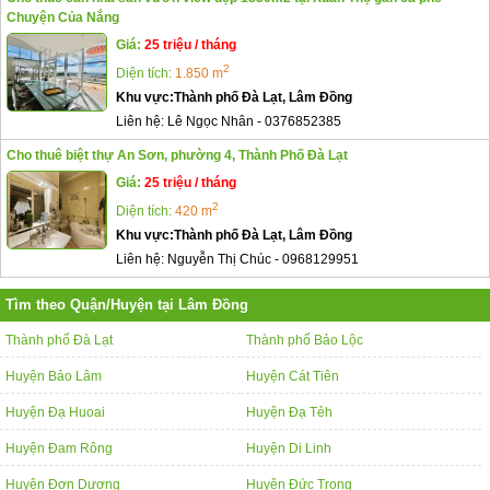
Chuyện Của Nắng
Giá:
25 triệu / tháng
2
Diện tích:
1.850 m
Khu vực:
Thành phố Đà Lạt, Lâm Đồng
Liên hệ:
Lê Ngọc Nhân
-
0376852385
Cho thuê biệt thự An Sơn, phường 4, Thành Phố Đà Lạt
Giá:
25 triệu / tháng
2
Diện tích:
420 m
Khu vực:
Thành phố Đà Lạt, Lâm Đồng
Liên hệ:
Nguyễn Thị Chúc
-
0968129951
Tìm theo Quận/Huyện tại Lâm Đồng
Thành phố Đà Lạt
Thành phố Bảo Lộc
Huyện Bảo Lâm
Huyện Cát Tiên
Huyện Đạ Huoai
Huyện Đạ Tẻh
Huyện Đam Rông
Huyện Di Linh
Huyện Đơn Dương
Huyện Đức Trọng