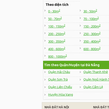
Theo diện tích
2
2
0 - 30m
30 - 50m
2
2
50 - 70m
70 - 100m
2
2
100 - 150m
150 - 200m
2
2
200 - 250m
250 - 300m
2
2
300 - 350m
350 - 400m
2
2
400 - 600m
600 - 800m
2
800 - 1000m
Tìm theo Quận/Huyện tại Đà Nẵng
Quận Hải Châu
Quận Thanh Khê
Quận Sơn Trà
Quận Ngũ Hành 
Quận Liên Chiểu
Quận Cẩm Lệ
Huyện Hòa Vang
NHÀ ĐẤT HÀ NỘI
NHÀ ĐẤT 