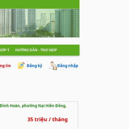
 GÓP Ý
HƯỚNG DẪN - TRỢ GIÚP
ng tin
Đăng ký
Đăng nhập
 Đình Hoàn, phường Nại Hiên Đông,
35 triệu / tháng