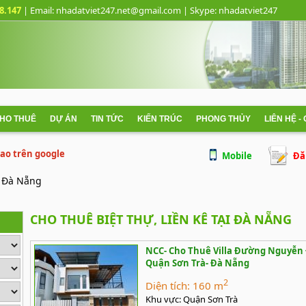
8.147
| Email: nhadatviet247.net@gmail.com
| Skype:
nhadatviet247
CHO THUÊ
DỰ ÁN
TIN TỨC
KIẾN TRÚC
PHONG THỦY
LIÊN HỆ -
 cao trên google
Mobile
Đă
Đà Nẵng
CHO THUÊ BIỆT THỰ, LIỀN KÊ TẠI ĐÀ NẴNG
NCC- Cho Thuê Villa Đường Nguyễn
Quận Sơn Trà- Đà Nẵng
2
Diện tích:
160 m
Khu vực:
Quận Sơn Trà