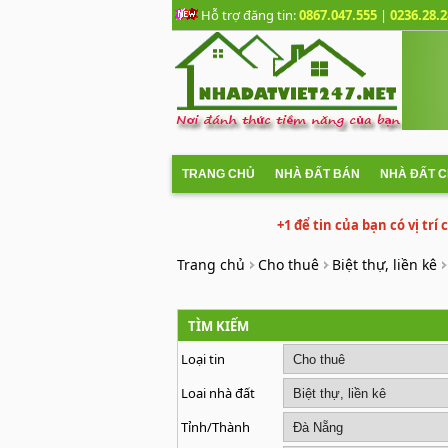
Hỗ trợ đăng tin:
0867.047.555
|
0236.28.2
TRANG CHỦ
NHÀ ĐẤT BÁN
NHÀ ĐẤT 
+1 để tin của bạn có vị trí
Trang chủ
Cho thuê
Biệt thự, liền kê
TÌM KIẾM
Loại tin
Loai nhà đất
Tỉnh/Thành