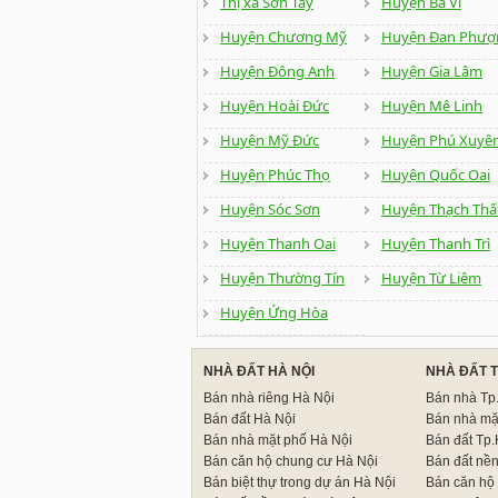
Thị xã Sơn Tây
Huyện Ba Vì
Huyện Chương Mỹ
Huyện Đan Phượ
Huyện Đông Anh
Huyện Gia Lâm
Huyện Hoài Đức
Huyện Mê Linh
Huyện Mỹ Đức
Huyện Phú Xuyê
Huyện Phúc Thọ
Huyện Quốc Oai
Huyện Sóc Sơn
Huyện Thạch Thấ
Huyện Thanh Oai
Huyện Thanh Trì
Huyện Thường Tín
Huyện Từ Liêm
Huyện Ứng Hòa
NHÀ ĐẤT HÀ NỘI
NHÀ ĐẤT 
Bán nhà riêng Hà Nội
Bán nhà T
Bán đất Hà Nội
Bán nhà mặ
Bán nhà mặt phố Hà Nội
Bán đất Tp
Bán căn hộ chung cư Hà Nội
Bán đất nề
Bán biệt thự trong dự án Hà Nội
Bán căn hộ