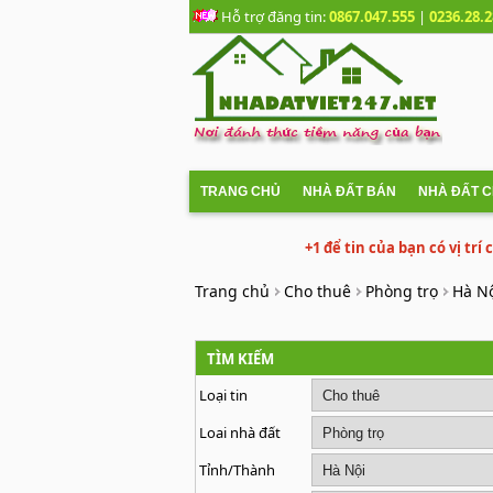
Hỗ trợ đăng tin:
0867.047.555
|
0236.28.2
TRANG CHỦ
NHÀ ĐẤT BÁN
NHÀ ĐẤT 
+1 để tin của bạn có vị trí
Trang chủ
Cho thuê
Phòng trọ
Hà N
TÌM KIẾM
Loại tin
Loai nhà đất
Tỉnh/Thành