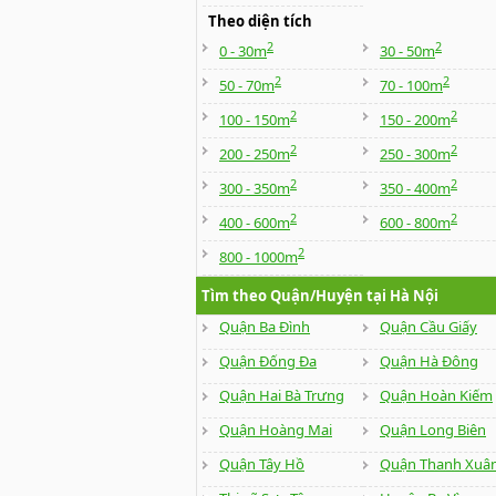
Theo diện tích
2
2
0 - 30m
30 - 50m
2
2
50 - 70m
70 - 100m
2
2
100 - 150m
150 - 200m
2
2
200 - 250m
250 - 300m
2
2
300 - 350m
350 - 400m
2
2
400 - 600m
600 - 800m
2
800 - 1000m
Tìm theo Quận/Huyện tại Hà Nội
Quận Ba Đình
Quận Cầu Giấy
Quận Đống Đa
Quận Hà Đông
Quận Hai Bà Trưng
Quận Hoàn Kiếm
Quận Hoàng Mai
Quận Long Biên
Quận Tây Hồ
Quận Thanh Xuâ