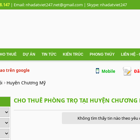
8.147
| Email: nhadatviet247.net@gmail.com
| Skype:
nhadatviet247
CHO THUÊ
DỰ ÁN
TIN TỨC
KIẾN TRÚC
PHONG THỦY
LIÊN HỆ -
 cao trên google
Mobile
Đă
ội
Huyện Chương Mỹ
CHO THUÊ PHÒNG TRỌ TẠI HUYỆN CHƯƠNG
Không tìm thấy tin nào theo yêu 