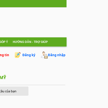
 GÓP Ý
HƯỚNG DẪN - TRỢ GIÚP
ng tin
Đăng ký
Đăng nhập
 MỸ
cầu của bạn