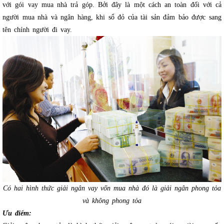
với gói vay mua nhà trả góp. Bởi đây là một cách an toàn đối với cả
người mua nhà và ngân hàng, khi sổ đỏ của tài sản đảm bảo được sang
tên chính người đi vay.
Có hai hình thức giải ngân vay vốn mua nhà đó là giải ngân phong tỏa
và không phong tỏa
Ưu điểm: