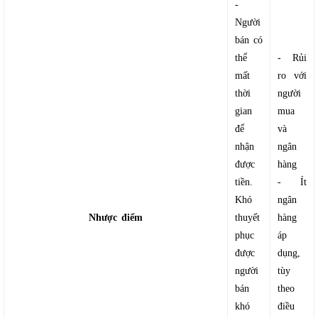
-
Người
bán có
thể
- Rủi
mất
ro với
thời
người
gian
mua
để
và
nhận
ngân
được
hàng
tiền.
- Ít
Khó
ngân
Nhược điểm
thuyết
hàng
phục
áp
được
dụng,
người
tùy
bán
theo
khó
điều