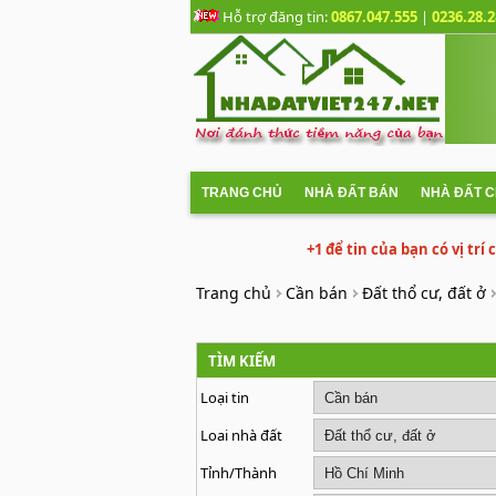
Hỗ trợ đăng tin:
0867.047.555
|
0236.28.2
TRANG CHỦ
NHÀ ĐẤT BÁN
NHÀ ĐẤT 
+1 để tin của bạn có vị trí
Trang chủ
Cần bán
Đất thổ cư, đất ở
TÌM KIẾM
Loại tin
Loai nhà đất
Tỉnh/Thành