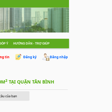
 GÓP Ý
HƯỚNG DẪN - TRỢ GIÚP
ng tin
Đăng ký
Đăng nhập
2
30M
TẠI QUẬN TÂN BÌNH
cầu của bạn