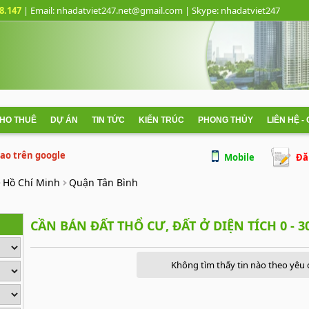
8.147
| Email: nhadatviet247.net@gmail.com
| Skype:
nhadatviet247
CHO THUÊ
DỰ ÁN
TIN TỨC
KIẾN TRÚC
PHONG THỦY
LIÊN HỆ -
 cao trên google
Mobile
Đă
Hồ Chí Minh
Quận Tân Bình
CẦN BÁN ĐẤT THỔ CƯ, ĐẤT Ở DIỆN TÍCH 0 - 
Không tìm thấy tin nào theo yêu 