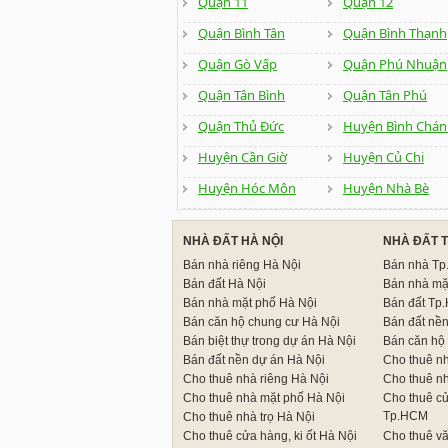
Quận 11
Quận 12
Quận Bình Tân
Quận Bình Thạnh
Quận Gò Vấp
Quận Phú Nhuận
Quận Tân Bình
Quận Tân Phú
Quận Thủ Đức
Huyện Bình Chán
Huyện Cần Giờ
Huyện Củ Chi
Huyện Hóc Môn
Huyện Nhà Bè
NHÀ ĐẤT HÀ NỘI
NHÀ ĐẤT 
Bán nhà riêng Hà Nội
Bán nhà T
Bán đất Hà Nội
Bán nhà mặ
Bán nhà mặt phố Hà Nội
Bán đất Tp
Bán căn hộ chung cư Hà Nội
Bán đất nề
Bán biệt thự trong dự án Hà Nội
Bán căn hộ
Bán đất nền dự án Hà Nội
Cho thuê n
Cho thuê nhà riêng Hà Nội
Cho thuê n
Cho thuê nhà mặt phố Hà Nội
Cho thuê cử
Tp.HCM
Cho thuê nhà trọ Hà Nội
Cho thuê cửa hàng, ki ốt Hà Nội
Cho thuê v