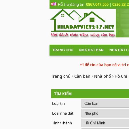
Hỗ trợ đăng tin:
0867.047.555
|
0236.28.2
TRANG CHỦ
NHÀ ĐẤT BÁN
NHÀ ĐẤT 
+1 để tin của bạn có vị trí
Trang chủ
Cần bán
Nhà phố
Hồ Chí
TÌM KIẾM
Loại tin
Loai nhà đất
Tỉnh/Thành