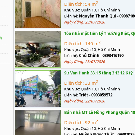
2
Diện tích:
54 m
Khu vực:
Quận 10, Hồ Chí Minh
Liên hệ:
Nguyễn Thanh Quí
-
0908718
Ngày đăng:
23/07/2026
Tòa nhà mặt tiền Lý Thường Kiệt, Q
h
2
Diện tích:
140 m
Khu vực:
Quận 10, Hồ Chí Minh
Liên hệ:
Chủ Chính
-
0393416190
Ngày đăng:
23/07/2026
Sư Vạn Hạnh 33.1 5 tầng 3 13 12.6 tỷ
2
Diện tích:
33 m
Khu vực:
Quận 10, Hồ Chí Minh
Liên hệ:
Triết
-
0903059572
Ngày đăng:
22/07/2026
Bán nhà MT Lê Hồng Phong Quận 10 9
2
Diện tích:
92 m
Khu vực:
Quận 10, Hồ Chí Minh
Liên hệ:
Huỳnh Ngọc Thức
-
09387035