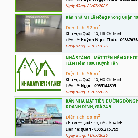
Ngày đăng:
20/07/2026
Bán nhà MT Lê Hồng Phong Quận 10 9
2
Diện tích:
92 m
Khu vực:
Quận 10, Hồ Chí Minh
Liên hệ:
Huỳnh Ngọc Thức
-
09387035
Ngày đăng:
20/07/2026
NHÀ 3 TẦNG – MẶT TIỀN HẺM XE HƠ
TIỀN Hẻm 1806 Huỳnh Tấn
2
Diện tích:
56 m
Khu vực:
Quận 10, Hồ Chí Minh
Liên hệ:
Ngọc
-
0969144809
Ngày đăng:
19/07/2026
BÁN NHÀ MẶT TIỀN ĐƯỜNG ĐỒNG NAI 
DOANH ĐỈNH, GIÁ 24.5
2
Diện tích:
88 m
Khu vực:
Quận 10, Hồ Chí Minh
Liên hệ:
quan
-
0385.215.795
Ngày đăng:
18/07/2026