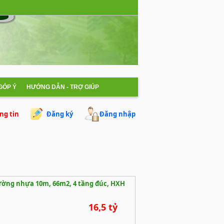
 GÓP Ý
HƯỚNG DẪN - TRỢ GIÚP
ng tin
Đăng ký
Đăng nhập
ường nhựa 10m, 66m2, 4 tầng đúc, HXH
16,5 tỷ