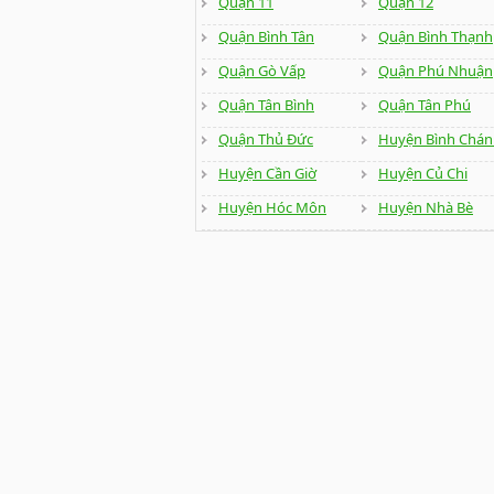
Quận 11
Quận 12
Quận Bình Tân
Quận Bình Thạnh
Quận Gò Vấp
Quận Phú Nhuận
Quận Tân Bình
Quận Tân Phú
Quận Thủ Đức
Huyện Bình Chán
Huyện Cần Giờ
Huyện Củ Chi
Huyện Hóc Môn
Huyện Nhà Bè