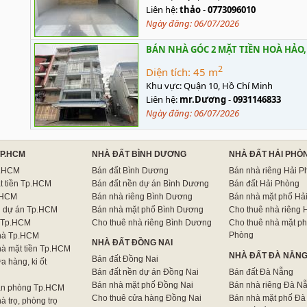
Liên hệ:
thảo
-
0773096010
Ngày đăng:
06/07/2026
BÁN NHÀ GÓC 2 MẶT TIỀN HOÀ HẢO, P5
2
Diện tích:
45 m
Khu vực:
Quận 10, Hồ Chí Minh
Liên hệ:
mr.Dương
-
0931146833
Ngày đăng:
06/07/2026
TP.HCM
NHÀ ĐẤT BÌNH DƯƠNG
NHÀ ĐẤT HẢI PHÒ
p.HCM
Bán đất Bình Dương
Bán nhà riêng Hải P
t tiền Tp.HCM
Bán đất nền dự án Bình Dương
Bán đất Hải Phòng
.HCM
Bán nhà riêng Bình Dương
Bán nhà mặt phố Hả
n dự án Tp.HCM
Bán nhà mặt phố Bình Dương
Cho thuê nhà riêng 
 Tp.HCM
Cho thuê nhà riêng Bình Dương
Cho thuê nhà mặt ph
Phòng
hà Tp.HCM
NHÀ ĐẤT ĐỒNG NAI
hà mặt tiền Tp.HCM
NHÀ ĐẤT ĐÀ NẴN
Bán đất Đồng Nai
a hàng, ki ốt
Bán đất nền dự án Đồng Nai
Bán đất Đà Nẵng
Bán nhà mặt phố Đồng Nai
Bán nhà riêng Đà N
ăn phòng Tp.HCM
Cho thuê cửa hàng Đồng Nai
Bán nhà mặt phố Đà
à trọ, phòng trọ