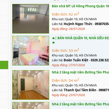
Bán nhà MT Lê Hồng Phong Quận 10 9
2
Diện tích:
92 m
Khu vực:
Quận 10, Hồ Chí Minh
Liên hệ:
Huỳnh Ngọc Thức
-
09387035
Ngày đăng:
28/07/2026
🔥| BÁN NHÀ QUẬN 10, NHÀ SIÊU ĐẸP
🔥
2
Diện tích:
33 m
Khu vực:
Quận 10, Hồ Chí Minh
Liên hệ:
Đoàn Tuấn Kiệt
-
0329.238.523
Ngày đăng:
27/07/2026
Nhà 2 tầng mặt tiền đường Tân Phướ
2
Diện tích:
54 m
Khu vực:
Quận 10, Hồ Chí Minh
Liên hệ:
Thanh Quí Tâm Điền
-
090871
Ngày đăng:
23/07/2026
Nhà 2 tầng mặt tiền đường Tân Phướ