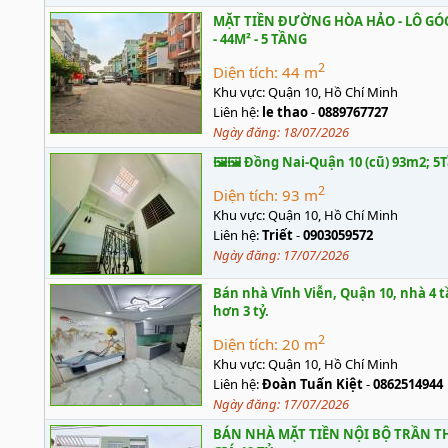
MẶT TIỀN ĐƯỜNG HÒA HẢO - LÔ GÓC
- 44M² - 5 TẦNG
2
Diện tích:
44 m
Khu vực:
Quận 10, Hồ Chí Minh
Liên hệ:
le thao
-
0889767727
Ngày đăng:
18/07/2026
🖼️🖼️ Đồng Nai-Quận 10 (cũ) 93m2; 5T
2
Diện tích:
93 m
Khu vực:
Quận 10, Hồ Chí Minh
Liên hệ:
Triết
-
0903059572
Ngày đăng:
17/07/2026
Bán nhà Vĩnh Viễn, Quận 10, nhà 4 t
hơn 3 tỷ.
2
Diện tích:
20 m
Khu vực:
Quận 10, Hồ Chí Minh
Liên hệ:
Đoàn Tuấn Kiệt
-
0862514944
Ngày đăng:
17/07/2026
BÁN NHÀ MẶT TIỀN NỘI BỘ TRẦN THI