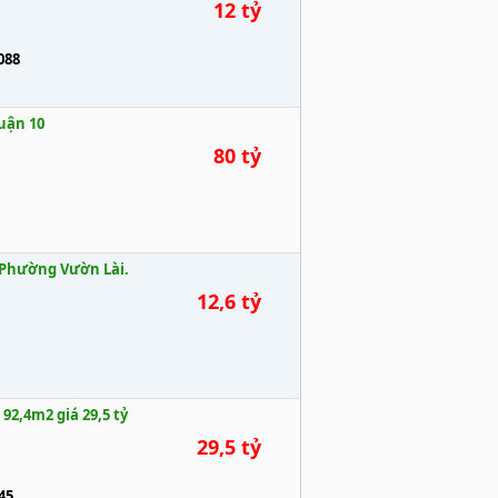
12 tỷ
088
uận 10
80 tỷ
. Phường Vườn Lài.
12,6 tỷ
2,4m2 giá 29,5 tỷ
29,5 tỷ
45