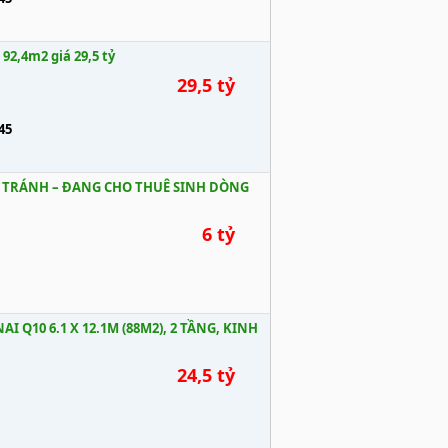
2,4m2 giá 29,5 tỷ
29,5 tỷ
45
I TRÁNH – ĐANG CHO THUÊ SINH DÒNG
6 tỷ
Q10 6.1 X 12.1M (88M2), 2 TẦNG, KINH
24,5 tỷ