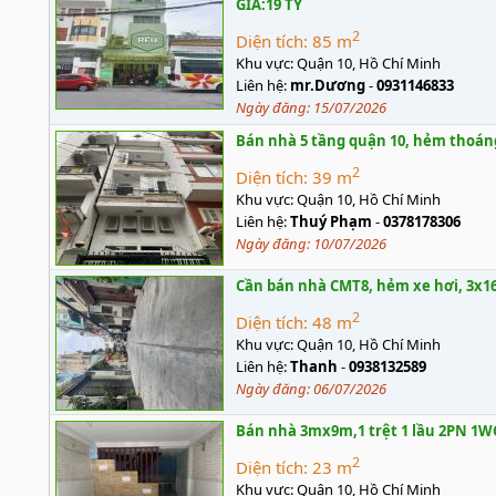
GIÁ:19 TỶ
2
Diện tích:
85 m
Khu vực:
Quận 10, Hồ Chí Minh
Liên hệ:
mr.Dương
-
0931146833
Ngày đăng:
15/07/2026
Bán nhà 5 tầng quận 10, hẻm thoán
2
Diện tích:
39 m
Khu vực:
Quận 10, Hồ Chí Minh
Liên hệ:
Thuý Phạm
-
0378178306
Ngày đăng:
10/07/2026
Cần bán nhà CMT8, hẻm xe hơi, 3x16,
2
Diện tích:
48 m
Khu vực:
Quận 10, Hồ Chí Minh
Liên hệ:
Thanh
-
0938132589
Ngày đăng:
06/07/2026
Bán nhà 3mx9m,1 trệt 1 lầu 2PN 1WC
2
Diện tích:
23 m
Khu vực:
Quận 10, Hồ Chí Minh