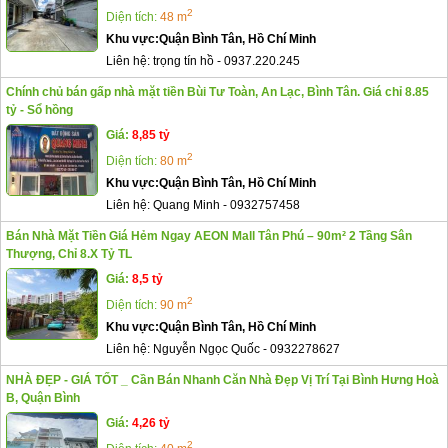
2
Diện tích:
48 m
Khu vực:
Quận Bình Tân, Hồ Chí Minh
Liên hệ:
trọng tín hồ
-
0937.220.245
Chính chủ bán gấp nhà mặt tiền Bùi Tư Toàn, An Lạc, Bình Tân. Giá chỉ 8.85
tỷ - Sổ hồng
Giá:
8,85 tỷ
2
Diện tích:
80 m
Khu vực:
Quận Bình Tân, Hồ Chí Minh
Liên hệ:
Quang Minh
-
0932757458
Bán Nhà Mặt Tiền Giá Hẻm Ngay AEON Mall Tân Phú – 90m² 2 Tầng Sân
Thượng, Chỉ 8.X Tỷ TL
Giá:
8,5 tỷ
2
Diện tích:
90 m
Khu vực:
Quận Bình Tân, Hồ Chí Minh
Liên hệ:
Nguyễn Ngọc Quốc
-
0932278627
NHÀ ĐẸP - GIÁ TỐT _ Cần Bán Nhanh Căn Nhà Đẹp Vị Trí Tại Bình Hưng Hoà
B, Quận Bình
Giá:
4,26 tỷ
2