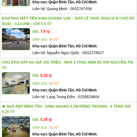
Khu vực:
Quận Bình Tân, Hồ Chí Minh
Liên hệ:
Quang Minh
-
0932767458
BÁN NHÀ MẶT TIỀN KINH DOANH 12M – GIÁP LÊ THÚC HOẠCH & CHỢ GÒ
XOÀI – 4.1x16M – CHỈ 7.X TỶ
Giá:
7,9 tỷ
2
Diện tích:
65 m
Khu vực:
Quận Bình Tân, Hồ Chí Minh
Liên hệ:
Nguyễn Ngọc Quốc
-
0932278627
CHỦ BÁN GẤP HẠ GIÁ 150 TRIỆU - NHÀ 4 TẦNG HẺM XE HƠI NGUYỄN THỊ
TÚ
Giá:
5,35 tỷ
2
Diện tích:
52 m
Khu vực:
Quận Bình Tân, Hồ Chí Minh
Liên hệ:
Lang Trung Điền
-
0326829804
🍀 NHÀ ĐẸP BÌNH TÂN - 52M2 NGANG 4.7M RỘNG THOẢNG - 4 TẦNG GIÁ
5.35 TỶ
Giá:
5,35 tỷ
2
Diện tích:
52 m
Khu vực:
Quận Bình Tân, Hồ Chí Minh