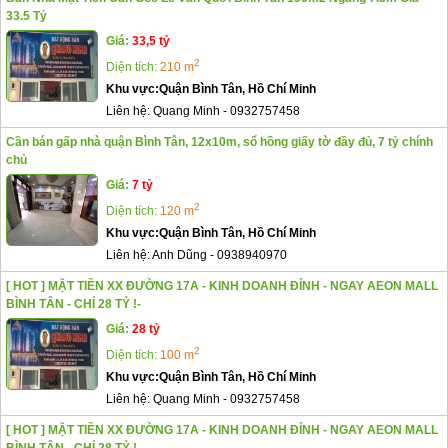
33.5 Tỷ
Giá:
33,5 tỷ
2
Diện tích:
210 m
Khu vực:
Quận Bình Tân, Hồ Chí Minh
Liên hệ:
Quang Minh
-
0932757458
Cần bán gấp nhà quận Bình Tân, 12x10m, sổ hồng giấy tờ đầy đủ, 7 tỷ chính
chủ
Giá:
7 tỷ
2
Diện tích:
120 m
Khu vực:
Quận Bình Tân, Hồ Chí Minh
Liên hệ:
Anh Dũng
-
0938940970
[ HOT ] MẶT TIỀN XX ĐƯỜNG 17A - KINH DOANH ĐỈNH - NGAY AEON MALL
BÌNH TÂN - CHỈ 28 TỶ !-
Giá:
28 tỷ
2
Diện tích:
100 m
Khu vực:
Quận Bình Tân, Hồ Chí Minh
Liên hệ:
Quang Minh
-
0932757458
[ HOT ] MẶT TIỀN XX ĐƯỜNG 17A - KINH DOANH ĐỈNH - NGAY AEON MALL