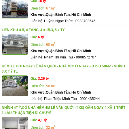
Giá:
16 tỷ
2
Diện tích:
67 m
Khu vực:
Quận Bình Tân, Hồ Chí Minh
Liên hệ:
Huỳnh Ngọc Thức
-
0938703545
LIÊN KHU 4-5, 4 TẦNG, 4 x 15.3, 5.x TỶ
Giá:
6 tỷ
2
Diện tích:
60 m
Khu vực:
Quận Bình Tân, Hồ Chí Minh
Liên hệ:
Phạm Thị Kim Thư
-
0908572707
HẺM XE HƠI NGAY LÊ VĂN QUỚI - NHÀ MỚI Ở NGAY - DTSD 50M2 - NHỈNH
3.X T.Ỷ TL
Giá:
3,29 tỷ
2
Diện tích:
50 m
Khu vực:
Quận Bình Tân, Hồ Chí Minh
Liên hệ:
Phan Triệu Minh Tân
-
0901435244
NHỈNH 4T Ỷ,CÓ NHÀ HẺM 4M LÊ VĂN QUỚI- (4X8)-GẦN NGAY 4 XÃ-1 TRỆT
1 LẦU-THUẬN TIỆN DI CHUYỂ
Giá:
4,1 tỷ
2
Diện tích:
32 m