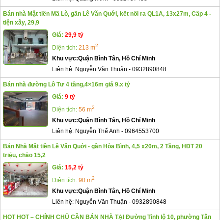
Bán nhà Mặt tiền Mã Lò, gần Lê Văn Quới, kết nối ra QL1A, 13x27m, Cấp 4 -
tiện xây, 29,9
Giá:
29,9 tỷ
2
Diện tích:
213 m
Khu vực:
Quận Bình Tân, Hồ Chí Minh
Liên hệ:
Nguyễn Văn Thuận
-
0932890848
Bán nhà đường Lô Tư 4 tầng,4×16m giá 9.x tỷ
Giá:
9 tỷ
2
Diện tích:
56 m
Khu vực:
Quận Bình Tân, Hồ Chí Minh
Liên hệ:
Nguyễn Thế Anh
-
0964553700
Bán Nhà Mặt tiền Lê Văn Quới - gần Hòa Bình, 4,5 x20m, 2 Tầng, HĐT 20
triệu, chào 15,2
Giá:
15,2 tỷ
2
Diện tích:
90 m
Khu vực:
Quận Bình Tân, Hồ Chí Minh
Liên hệ:
Nguyễn Văn Thuận
-
0932890848
HOT HOT – CHÍNH CHỦ CẦN BÁN NHÀ TẠI Đường Tỉnh lộ 10, phường Tân