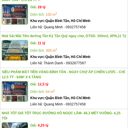
BÌNH TÂN - CHỈ 28 TỶ !-
Giá:
28 tỷ
2
Diện tích:
100 m
Khu vực:
Quận Bình Tân, Hồ Chí Minh
Liên hệ:
Quang Minh
-
0932757458
Nhà Sát Mặt Tiền đường Tân Kỳ Tân Quý ngay chợ, DTSD: 300m2, 8PN,11 Tỷ
Giá:
11 tỷ
2
Diện tích:
300 m
Khu vực:
Quận Bình Tân, Hồ Chí Minh
Liên hệ:
Thành Danh
-
0932677567
SIÊU PHẨM MẶT TIỀN VÀNG BÌNH TÂN - NGAY CHỢ ẤP CHIẾN LƯỢC - CHỈ
12.5 TỶ - 64M² X 6 TẦNG
Giá:
12,5 tỷ
2
Diện tích:
64 m
Khu vực:
Quận Bình Tân, Hồ Chí Minh
Liên hệ:
Quang Minh
-
0932757458
NHÀ TỐT GIÁ TỐT TRỤC ĐƯỜNG HỒ NGỌC LÃM- 48,3 MÉT VUÔNG- 4,25
TỎI
Giá:
4,25 tỷ