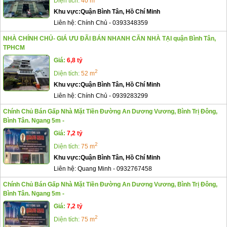
Diện tích:
40 m
Khu vực:
Quận Bình Tân, Hồ Chí Minh
Liên hệ:
Chính Chủ
-
0393348359
NHÀ CHÍNH CHỦ- GIÁ ƯU ĐÃI BÁN NHANH CĂN NHÀ TẠI quận Bình Tân,
TPHCM
Giá:
6,8 tỷ
2
Diện tích:
52 m
Khu vực:
Quận Bình Tân, Hồ Chí Minh
Liên hệ:
Chính Chủ
-
0939283299
Chính Chủ Bán Gấp Nhà Mặt Tiền Đường An Dương Vương, Bình Trị Đông,
Bình Tân. Ngang 5m -
Giá:
7,2 tỷ
2
Diện tích:
75 m
Khu vực:
Quận Bình Tân, Hồ Chí Minh
Liên hệ:
Quang Minh
-
0932767458
Chính Chủ Bán Gấp Nhà Mặt Tiền Đường An Dương Vương, Bình Trị Đông,
Bình Tân. Ngang 5m -
Giá:
7,2 tỷ
2
Diện tích:
75 m