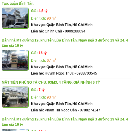
Tạo, quận Bình Tân,
Giá:
4,6 tỷ
2
Diện tích:
90 m
Khu vực:
Quận Bình Tân, Hồ Chí Minh
Liên hệ:
Chính Chủ
-
0909288094
Bán nhà MT đường 19, khu Tên Lửa Bình Tân. Ngay ngã 3 đường 19 và 24. 4
tấm giá 16 tỷ
Giá:
16 tỷ
2
Diện tích:
67 m
Khu vực:
Quận Bình Tân, Hồ Chí Minh
Liên hệ:
Huỳnh Ngọc Thức
-
0938703545
MẶT TIỀN PHÙNG TÁ CHU, 93M3, 4 TẦNG, GIÁ NHỈNH 6 TỶ
Giá:
7 tỷ
2
Diện tích:
93 m
Khu vực:
Quận Bình Tân, Hồ Chí Minh
Liên hệ:
Phạm Thị Ngọc Uên
-
0788274147
Bán nhà MT đường 19, khu Tên Lửa Bình Tân. Ngay ngã 3 đường 19 và 24. 4
tấm giá 16 tỷ