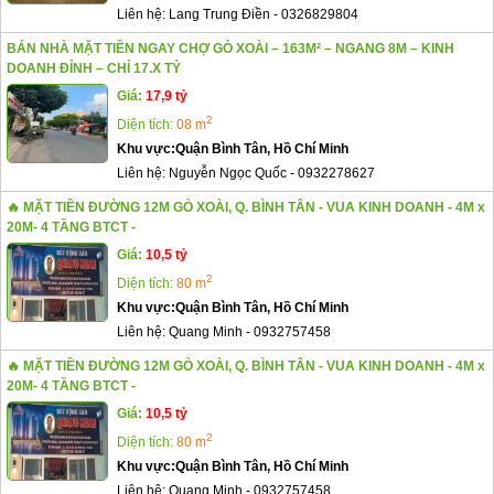
Liên hệ:
Lang Trung Điền
-
0326829804
BÁN NHÀ MẶT TIỀN NGAY CHỢ GÒ XOÀI – 163M² – NGANG 8M – KINH
DOANH ĐỈNH – CHỈ 17.X TỶ
Giá:
17,9 tỷ
2
Diện tích:
08 m
Khu vực:
Quận Bình Tân, Hồ Chí Minh
Liên hệ:
Nguyễn Ngọc Quốc
-
0932278627
🔥 MẶT TIỀN ĐƯỜNG 12M GÒ XOÀI, Q. BÌNH TÂN - VUA KINH DOANH - 4M x
20M- 4 TẦNG BTCT -
Giá:
10,5 tỷ
2
Diện tích:
80 m
Khu vực:
Quận Bình Tân, Hồ Chí Minh
Liên hệ:
Quang Minh
-
0932757458
🔥 MẶT TIỀN ĐƯỜNG 12M GÒ XOÀI, Q. BÌNH TÂN - VUA KINH DOANH - 4M x
20M- 4 TẦNG BTCT -
Giá:
10,5 tỷ
2
Diện tích:
80 m
Khu vực:
Quận Bình Tân, Hồ Chí Minh
Liên hệ:
Quang Minh
-
0932757458