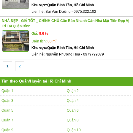
Khu vực:
Quận Bình Tân, Hồ Chí Minh
Liên hệ:
Bùi Văn Dưỡng
-
0975.322.102
NHÀ ĐẸP - GIÁ TỐT _ CHÍNH CHỦ Cần Bán Nhanh Căn Nhà Mặt Tiền Đẹp Vị
Trí Tại Quận Bình
Giá:
9,6 tỷ
2
Diện tích:
80 m
Khu vực:
Quận Bình Tân, Hồ Chí Minh
Liên hệ:
Nguyễn Phương Hoa
-
0979799079
1
2
Tìm theo Quận/Huyện tại Hồ Chí Minh
Quận 1
Quận 2
Quận 3
Quận 4
Quận 5
Quận 6
Quận 7
Quận 8
Quận 9
Quận 10