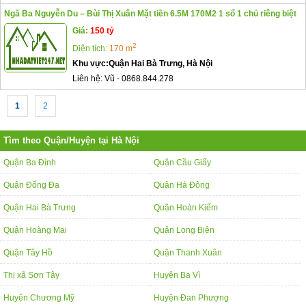
Ngã Ba Nguyễn Du – Bùi Thị Xuân Mặt tiền 6.5M 170M2 1 sổ 1 chủ riêng biệt
Giá:
150 tỷ
2
Diện tích:
170 m
Khu vực:
Quận Hai Bà Trưng, Hà Nội
Liên hệ:
Vũ
-
0868.844.278
1
2
Tìm theo Quận/Huyện tại Hà Nội
Quận Ba Đình
Quận Cầu Giấy
Quận Đống Đa
Quận Hà Đông
Quận Hai Bà Trưng
Quận Hoàn Kiếm
Quận Hoàng Mai
Quận Long Biên
Quận Tây Hồ
Quận Thanh Xuân
Thị xã Sơn Tây
Huyện Ba Vì
Huyện Chương Mỹ
Huyện Đan Phượng