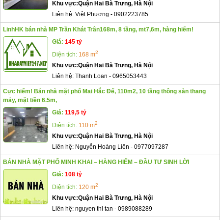
Khu vực:
Quận Hai Bà Trưng, Hà Nội
Liên hệ:
Việt Phương
-
0902223785
LinhHK bán nhà MP Trần Khát Trân168m, 8 tầng, mt7,6m, hàng hiếm!
Giá:
145 tỷ
2
Diện tích:
168 m
Khu vực:
Quận Hai Bà Trưng, Hà Nội
Liên hệ:
Thanh Loan
-
0965053443
Cực hiếm! Bán nhà mặt phố Mai Hắc Đế, 110m2, 10 tầng thông sàn thang
máy, mặt tiền 6.5m,
Giá:
119,5 tỷ
2
Diện tích:
110 m
Khu vực:
Quận Hai Bà Trưng, Hà Nội
Liên hệ:
Nguyễn Hoàng Liên
-
0977097287
BÁN NHÀ MẶT PHỐ MINH KHAI – HÀNG HIẾM – ĐẦU TƯ SINH LỜI
Giá:
108 tỷ
2
Diện tích:
120 m
Khu vực:
Quận Hai Bà Trưng, Hà Nội
Liên hệ:
nguyen thi tan
-
0989088289