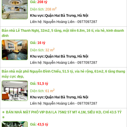
Giá:
208 tỷ
2
Diện tích:
208 m
Khu vực:
Quận Hai Bà Trưng, Hà Nội
Liên hệ:
Nguyễn Hoàng Liên
-
0977097287
Bán nhà Lê Thanh Nghị, 32m2, 5 tầng, mặt tiền 6.8m, 16 tỉ, vỉa hè, kinh doanh
đỉnh
Giá:
16 tỷ
2
Diện tích:
32 m
Khu vực:
Quận Hai Bà Trưng, Hà Nội
Liên hệ:
Nguyễn Hoàng Liên
-
0977097287
Bán nhà mặt phố Nguyễn Đình Chiểu, 51.5 tỷ, vỉa hè rộng, 61m2, 6 tầng thang
máy cực đẹp,
Giá:
51,5 tỷ
2
Diện tích:
61 m
Khu vực:
Quận Hai Bà Trưng, Hà Nội
Liên hệ:
Nguyễn Hoàng Liên
-
0977097287
🔅 BÁN NHÀ MẶT PHỐ VIP ĐẠI LA 75M2 5T MT 4.1M, SIÊU KD, CHỈ 43.5 TỶ
🔅
Giá:
43,5 tỷ