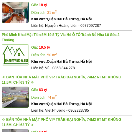
Giá:
18 tỷ
2
Diện tích:
31 m
Khu vực:
Quận Hai Bà Trưng, Hà Nội
Liên hệ:
Nguyễn Hoàng Liên
-
0977097287
Phố Minh Khai Mặt Tiền 5M 19.5 Tỷ Vỉa Hè Ô TÔ Tránh Đỗ Nhà Lô Góc 2
Thoáng
Giá:
19,5 tỷ
2
Diện tích:
50 m
Khu vực:
Quận Hai Bà Trưng, Hà Nội
Liên hệ:
Vũ
-
0868.844.278
🔅 BÁN TÒA NHÀ MẶT PHỐ VIP TRẦB ĐẠI NGHĨA, 74M2 6T MT KHỦNG
11.5M, CHỈ 63 TỶ 🔅
Giá:
63 tỷ
2
Diện tích:
74 m
Khu vực:
Quận Hai Bà Trưng, Hà Nội
Liên hệ:
Việt Phương
-
0902223785
🔅 BÁN TÒA NHÀ MẶT PHỐ VIP TRẦB ĐẠI NGHĨA, 74M2 6T MT KHỦNG
11.5M, CHỈ 63 TỶ 🔅