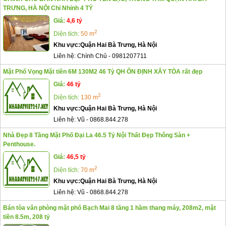
TRƯNG, HÀ NỘI Chỉ Nhỉnh 4 TỶ
Giá:
4,6 tỷ
2
Diện tích:
50 m
Khu vực:
Quận Hai Bà Trưng, Hà Nội
Liên hệ:
Chính Chủ
-
0981207711
Mặt Phố Vọng Mặt tiền 6M 130M2 46 Tỷ QH ỔN ĐỊNH XÂY TÒA rất đẹp
Giá:
46 tỷ
2
Diện tích:
130 m
Khu vực:
Quận Hai Bà Trưng, Hà Nội
Liên hệ:
Vũ
-
0868.844.278
Nhà Đẹp 8 Tầng Mặt Phố Đại La 46.5 Tỷ Nội Thất Đẹp Thông Sàn +
Penthouse.
Giá:
46,5 tỷ
2
Diện tích:
70 m
Khu vực:
Quận Hai Bà Trưng, Hà Nội
Liên hệ:
Vũ
-
0868.844.278
Bán tòa văn phòng mặt phố Bạch Mai 8 tầng 1 hầm thang máy, 208m2, mặt
tiền 8.5m, 208 tỷ