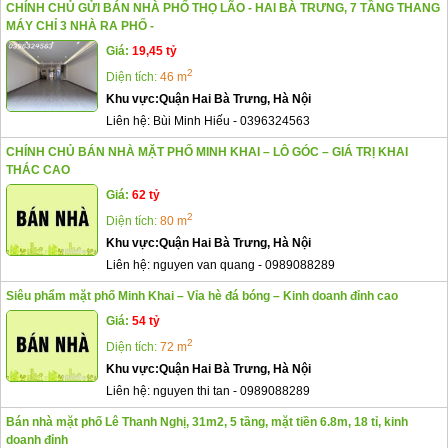
CHÍNH CHỦ GỬI BÁN NHÀ PHỐ THỌ LÃO - HAI BÀ TRƯNG, 7 TẦNG THANG
MÁY CHỈ 3 NHÀ RA PHỐ -
Giá:
19,45 tỷ
2
Diện tích:
46 m
Khu vực:
Quận Hai Bà Trưng, Hà Nội
Liên hệ:
Bùi Minh Hiếu
-
0396324563
CHÍNH CHỦ BÁN NHÀ MẶT PHỐ MINH KHAI – LÔ GÓC – GIÁ TRỊ KHAI
THÁC CAO
Giá:
62 tỷ
2
Diện tích:
80 m
Khu vực:
Quận Hai Bà Trưng, Hà Nội
Liên hệ:
nguyen van quang
-
0989088289
Siêu phẩm mặt phố Minh Khai – Vỉa hè đá bóng – Kinh doanh đỉnh cao
Giá:
54 tỷ
2
Diện tích:
72 m
Khu vực:
Quận Hai Bà Trưng, Hà Nội
Liên hệ:
nguyen thi tan
-
0989088289
Bán nhà mặt phố Lê Thanh Nghị, 31m2, 5 tầng, mặt tiền 6.8m, 18 tỉ, kinh
doanh đỉnh