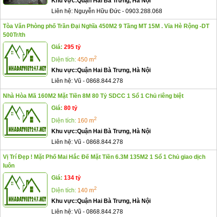
Khu vực:
Quận Hai Bà Trưng, Hà Nội
Liên hệ:
Nguyễn Hữu Đức
-
0903.288.068
Tòa Văn Phòng phố Trần Đại Nghĩa 450M2 9 Tầng MT 15M . Vỉa Hè Rộng -DT
500Tr/th
Giá:
295 tỷ
2
Diện tích:
450 m
Khu vực:
Quận Hai Bà Trưng, Hà Nội
Liên hệ:
Vũ
-
0868.844.278
Nhà Hòa Mã 160M2 Mặt Tiền 8M 80 Tỷ SDCC 1 Sổ 1 Chủ riêng biệt
Giá:
80 tỷ
2
Diện tích:
160 m
Khu vực:
Quận Hai Bà Trưng, Hà Nội
Liên hệ:
Vũ
-
0868.844.278
Vị Trí Đẹp ! Mặt Phố Mai Hắc Đế Mặt Tiền 6.3M 135M2 1 Sổ 1 Chủ giao dịch
luôn
Giá:
134 tỷ
2
Diện tích:
140 m
Khu vực:
Quận Hai Bà Trưng, Hà Nội
Liên hệ:
Vũ
-
0868.844.278