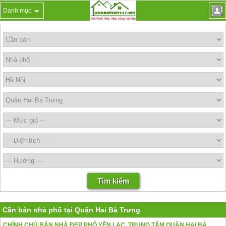
Danh mục
Cần bán nhà phố tại Quận Hai Bà Trưng
CHÍNH CHỦ BÁN NHÀ ĐẸP PHỐ YÊN LẠC, TRUNG TÂM QUẬN HAI BÀ