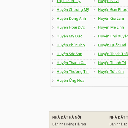
Thị xã Sơn Tây
Huyện Ba Vì
Huyện Chương Mỹ
Huyện Đan Phượ
Huyện Đông Anh
Huyện Gia Lâm
Huyện Hoài Đức
Huyện Mê Linh
Huyện Mỹ Đức
Huyện Phú Xuyê
Huyện Phúc Thọ
Huyện Quốc Oai
Huyện Sóc Sơn
Huyện Thạch Thấ
Huyện Thanh Oai
Huyện Thanh Trì
Huyện Thường Tín
Huyện Từ Liêm
Huyện Ứng Hòa
NHÀ ĐẤT HÀ NỘI
NHÀ ĐẤT 
Bán nhà riêng Hà Nội
Bán nhà T