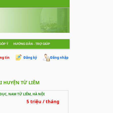
 GÓP Ý
HƯỚNG DẪN - TRỢ GIÚP
ng tin
Đăng ký
Đăng nhập
I HUYỆN TỪ LIÊM
DỤC, NAM TỪ LIÊM, HÀ NỘI
5 triệu / tháng