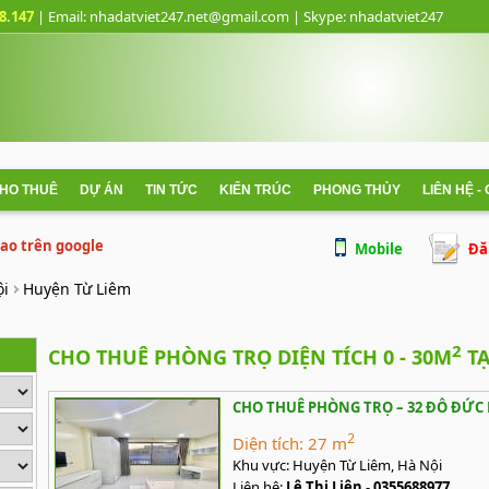
8.147
| Email: nhadatviet247.net@gmail.com
| Skype:
nhadatviet247
CHO THUÊ
DỰ ÁN
TIN TỨC
KIẾN TRÚC
PHONG THỦY
LIÊN HỆ -
 cao trên google
Mobile
Đă
ội
Huyện Từ Liêm
2
CHO THUÊ PHÒNG TRỌ DIỆN TÍCH 0 - 30M
TẠ
CHO THUÊ PHÒNG TRỌ – 32 ĐỖ ĐỨC 
2
Diện tích:
27 m
Khu vực:
Huyện Từ Liêm, Hà Nội
Liên hệ:
Lê Thị Liên
-
0355688977