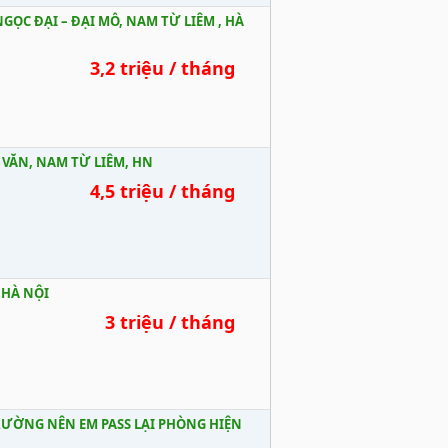
ỌC ĐẠI – ĐẠI MỖ, NAM TỪ LIÊM , HÀ
3,2 triệu / tháng
VĂN, NAM TỪ LIÊM, HN
4,5 triệu / tháng
 HÀ NỘI
3 triệu / tháng
RƯỜNG NÊN EM PASS LẠI PHÒNG HIỆN