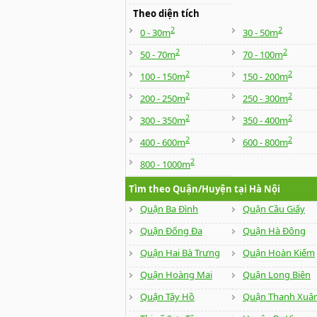
Theo diện tích
2
2
0 - 30m
30 - 50m
2
2
50 - 70m
70 - 100m
2
2
100 - 150m
150 - 200m
2
2
200 - 250m
250 - 300m
2
2
300 - 350m
350 - 400m
2
2
400 - 600m
600 - 800m
2
800 - 1000m
Tìm theo Quận/Huyện tại Hà Nội
Quận Ba Đình
Quận Cầu Giấy
Quận Đống Đa
Quận Hà Đông
Quận Hai Bà Trưng
Quận Hoàn Kiếm
Quận Hoàng Mai
Quận Long Biên
Quận Tây Hồ
Quận Thanh Xuâ