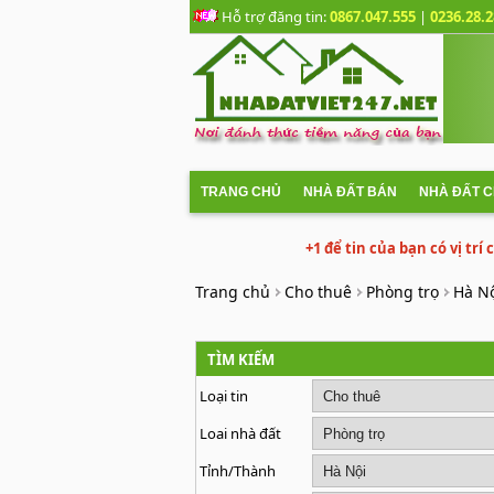
Hỗ trợ đăng tin:
0867.047.555
|
0236.28.2
TRANG CHỦ
NHÀ ĐẤT BÁN
NHÀ ĐẤT 
+1 để tin của bạn có vị trí
Trang chủ
Cho thuê
Phòng trọ
Hà N
TÌM KIẾM
Loại tin
Loai nhà đất
Tỉnh/Thành