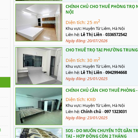
CHÍNH CHỦ CHO THUÊ PHÒNG TRỌ NG
NỘI
2
Diện tích:
25 m
Khu vực:
Huyện Từ Liêm, Hà Nội
Liên hệ:
Lê Thị Liên
-
0336572542
Ngày đăng:
20/07/2026
CHO THUÊ TRỌ TẠI PHƯỜNG TRUNG 
2
Diện tích:
30 m
Khu vực:
Huyện Từ Liêm, Hà Nội
Liên hệ:
Lê Thị Liên
-
0942994668
Ngày đăng:
25/01/2025
CHÍNH CHỦ CẦN CHO THUÊ PHÒNG -
Diện tích:
KXĐ
Khu vực:
Huyện Từ Liêm, Hà Nội
Liên hệ:
Chính chủ
-
097 1323031
Ngày đăng:
23/01/2025
n
SOS - DO MUỐN CHUYỂN TỚI GẦN T
TẠI – HỢP ĐỒNG CÒN 2 THÁNG