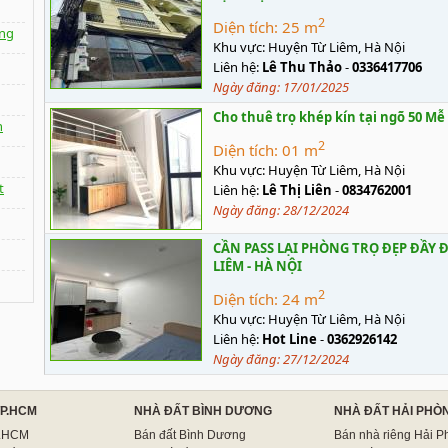
2
Diện tích:
25 m
ng
Khu vực:
Huyện Từ Liêm, Hà Nội
Liên hệ:
Lê Thu Thảo
-
0336417706
Ngày đăng:
17/01/2025
Cho thuê trọ khép kín tại ngõ 50 Mễ
n
2
Diện tích:
01 m
Khu vực:
Huyện Từ Liêm, Hà Nội
t
Liên hệ:
Lê Thị Liên
-
0834762001
Ngày đăng:
28/12/2024
CẦN PASS LẠI PHÒNG TRỌ ĐẸP ĐẦY Đ
LIÊM - HÀ NỘI
2
Diện tích:
24 m
Khu vực:
Huyện Từ Liêm, Hà Nội
Liên hệ:
Hot Line
-
0362926142
Ngày đăng:
27/12/2024
TP.HCM
NHÀ ĐẤT BÌNH DƯƠNG
NHÀ ĐẤT HẢI PHÒ
p.HCM
Bán đất Bình Dương
Bán nhà riêng Hải P