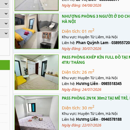
Ngày đăng:
04/08/2026
NHƯỢNG PHÒNG 3 NGƯỜI Ở DO CHU
HÀ NỘI
2
Diện tích:
01 m
Khu vực:
Huyện Từ Liêm, Hà Nội
Liên hệ:
Phan Quỳnh Lam
-
038955720
Ngày đăng:
30/07/2026
PASS PHÒNG KHÉP KÍN FULL ĐỒ TẠI 
4TR/ THÁNG
2
Diện tích:
26 m
Khu vực:
Huyện Từ Liêm, Hà Nội
Liên hệ:
Hương Liên
-
0985518345
Ngày đăng:
24/07/2026
PASS PHÒNG 2N1K 30m2 TẠI MỄ TRÌ,
2
Diện tích:
30 m
Khu vực:
Huyện Từ Liêm, Hà Nội
Liên hệ:
Hương Liên
-
0946578188
Ngày đăng:
22/07/2026