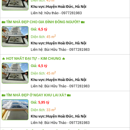
Diện tích:
45 m
Khu vực:
Huyện Hoài Đức, Hà Nội
Liên hệ:
hữu thảo
-
0977281983
🏡 TÌM NHÀ ĐẸP CHO GIA ĐÌNH ĐÔNG NGƯỜI? 🏡
Giá:
6,5 tỷ
2
Diện tích:
45 m
Khu vực:
Huyện Hoài Đức, Hà Nội
Liên hệ:
Bùi Hữu Thảo
-
0977281983
🔥 HOT NHẤT ĐẠI TỰ – KIM CHUNG 🔥
Giá:
6,5 tỷ
2
Diện tích:
45 m
Khu vực:
Huyện Hoài Đức, Hà Nội
Liên hệ:
Bùi Hữu Thảo
-
0977281983
🏡 TÌM NHÀ ĐẸP Ở NGAY KHU LAI XÁ? 🏡
Giá:
5,95 tỷ
2
Diện tích:
33 m
Khu vực:
Huyện Hoài Đức, Hà Nội
Liên hệ:
Bùi Hữu Thảo
-
0977281983