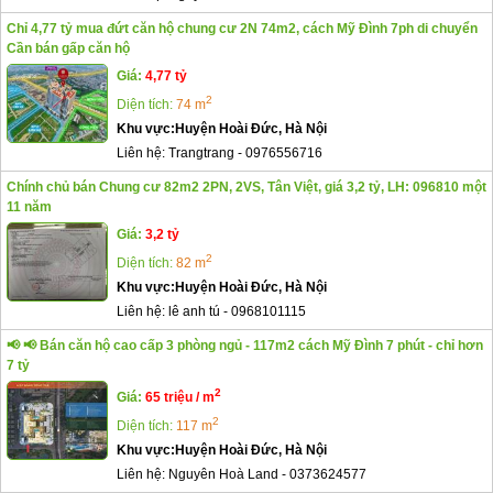
Chỉ 4,77 tỷ mua đứt căn hộ chung cư 2N 74m2, cách Mỹ Đình 7ph di chuyển
Cần bán gấp căn hộ
Giá:
4,77 tỷ
2
Diện tích:
74 m
Khu vực:
Huyện Hoài Đức, Hà Nội
Liên hệ:
Trangtrang
-
0976556716
Chính chủ bán Chung cư 82m2 2PN, 2VS, Tân Việt, giá 3,2 tỷ, LH: 096810 một
11 năm
Giá:
3,2 tỷ
2
Diện tích:
82 m
Khu vực:
Huyện Hoài Đức, Hà Nội
Liên hệ:
lê anh tú
-
0968101115
📢 📢 Bán căn hộ cao cấp 3 phòng ngủ - 117m2 cách Mỹ Đình 7 phút - chỉ hơn
7 tỷ
2
Giá:
65 triệu / m
2
Diện tích:
117 m
Khu vực:
Huyện Hoài Đức, Hà Nội
Liên hệ:
Nguyên Hoà Land
-
0373624577