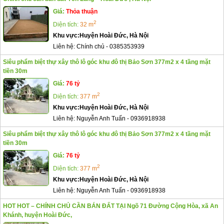
Giá:
Thỏa thuận
2
Diện tích:
32 m
Khu vực:
Huyện Hoài Đức, Hà Nội
Liên hệ:
Chính chủ
-
0385353939
Siêu phẩm biệt thự xây thô lô góc khu đô thị Bảo Sơn 377m2 x 4 tầng mặt
tiền 30m
Giá:
76 tỷ
2
Diện tích:
377 m
Khu vực:
Huyện Hoài Đức, Hà Nội
Liên hệ:
Nguyễn Anh Tuấn
-
0936918938
Siêu phẩm biệt thự xây thô lô góc khu đô thị Bảo Sơn 377m2 x 4 tầng mặt
tiền 30m
Giá:
76 tỷ
2
Diện tích:
377 m
Khu vực:
Huyện Hoài Đức, Hà Nội
Liên hệ:
Nguyễn Anh Tuấn
-
0936918938
HOT HOT – CHÍNH CHỦ CẦN BÁN ĐẤT TẠI Ngõ 71 Đường Cộng Hòa, xã An
Khánh, huyện Hoài Đức,