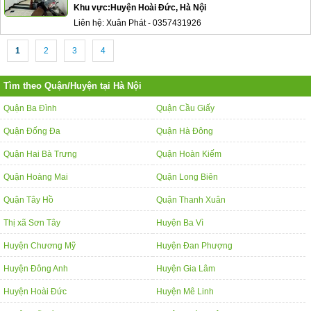
Khu vực:
Huyện Hoài Đức, Hà Nội
Liên hệ:
Xuân Phát
-
0357431926
1
2
3
4
Tìm theo Quận/Huyện tại Hà Nội
Quận Ba Đình
Quận Cầu Giấy
Quận Đống Đa
Quận Hà Đông
Quận Hai Bà Trưng
Quận Hoàn Kiếm
Quận Hoàng Mai
Quận Long Biên
Quận Tây Hồ
Quận Thanh Xuân
Thị xã Sơn Tây
Huyện Ba Vì
Huyện Chương Mỹ
Huyện Đan Phượng
Huyện Đông Anh
Huyện Gia Lâm
Huyện Hoài Đức
Huyện Mê Linh