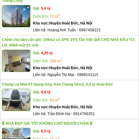
Thăng Long
Giá:
5,4 tỷ
2
Diện tích:
70 m
Khu vực:
Huyện Hoài Đức, Hà Nội
Liên hệ:
Hoàng Anh Tuấn
-
0987458221
Chính chủ bán căn góc 108m2 có 3PN, 2VS Tân Việt GIÁ CHO NHÀ ĐẦU TƯ,
LH: 0968 một 01 một
Giá:
4,25 tỷ
2
Diện tích:
108 m
Khu vực:
Huyện Hoài Đức, Hà Nội
Liên hệ:
Nguyễn Thị Mai
-
0968101115
Chung cư Mini 6T thang máy, Kim Chung 58m2, 8.6 tỷ Hoài Đức
Giá:
8,6 tỷ
2
Diện tích:
58 m
Khu vực:
Huyện Hoài Đức, Hà Nội
Liên hệ:
Trần Đình Hà
-
0914766351
⏳ NHÀ ĐẸP GIÁ TỐT KHÔNG CHỜ NGƯỜI CHẬM ⏳
Giá:
6,5 tỷ
2