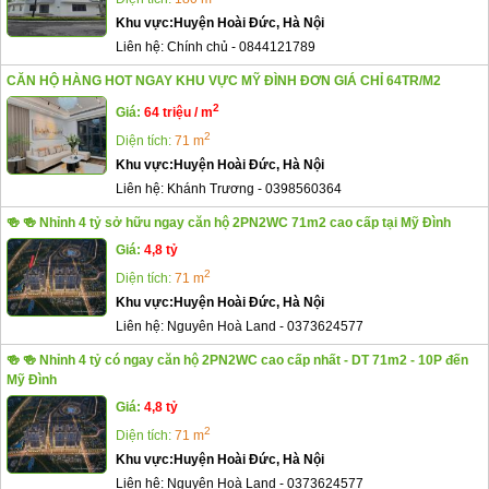
Khu vực:
Huyện Hoài Đức, Hà Nội
Liên hệ:
Chính chủ
-
0844121789
CĂN HỘ HÀNG HOT NGAY KHU VỰC MỸ ĐÌNH ĐƠN GIÁ CHỈ 64TR/M2
2
Giá:
64 triệu / m
2
Diện tích:
71 m
Khu vực:
Huyện Hoài Đức, Hà Nội
Liên hệ:
Khánh Trương
-
0398560364
🍻 🍻 Nhỉnh 4 tỷ sở hữu ngay căn hộ 2PN2WC 71m2 cao cấp tại Mỹ Đình
Giá:
4,8 tỷ
2
Diện tích:
71 m
Khu vực:
Huyện Hoài Đức, Hà Nội
Liên hệ:
Nguyên Hoà Land
-
0373624577
🍻 🍻 Nhỉnh 4 tỷ có ngay căn hộ 2PN2WC cao cấp nhất - DT 71m2 - 10P đến
Mỹ Đình
Giá:
4,8 tỷ
2
Diện tích:
71 m
Khu vực:
Huyện Hoài Đức, Hà Nội
Liên hệ:
Nguyên Hoà Land
-
0373624577