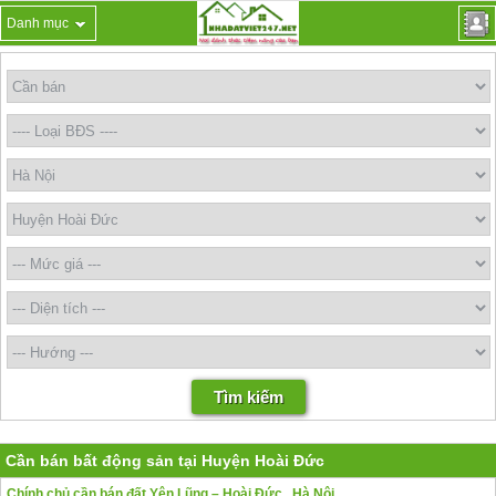
Danh mục
Cần bán bất động sản tại Huyện Hoài Đức
Chính chủ cần bán đất Yên Lũng – Hoài Đức , Hà Nội