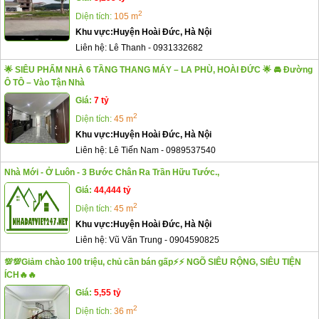
2
Diện tích:
105 m
Khu vực:
Huyện Hoài Đức, Hà Nội
Liên hệ:
Lê Thanh
-
0931332682
🌟 SIÊU PHẨM NHÀ 6 TẦNG THANG MÁY – LA PHÙ, HOÀI ĐỨC 🌟 🚘 Đường
Ô TÔ – Vào Tận Nhà
Giá:
7 tỷ
2
Diện tích:
45 m
Khu vực:
Huyện Hoài Đức, Hà Nội
Liên hệ:
Lê Tiến Nam
-
0989537540
Nhà Mới - Ở Luôn - 3 Bước Chân Ra Trần Hữu Tước.,
Giá:
44,444 tỷ
2
Diện tích:
45 m
Khu vực:
Huyện Hoài Đức, Hà Nội
Liên hệ:
Vũ Văn Trung
-
0904590825
💯💯Giảm chào 100 triệu, chủ cần bán gấp⚡️⚡️ NGÕ SIÊU RỘNG, SIÊU TIỆN
ÍCH🔥🔥
Giá:
5,55 tỷ
2
Diện tích:
36 m