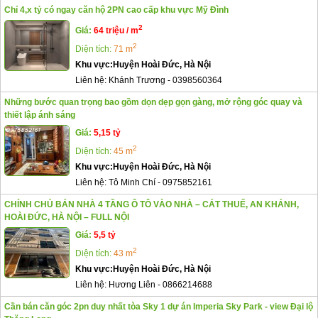
Chỉ 4,x tỷ có ngay căn hộ 2PN cao cấp khu vực Mỹ Đình
2
Giá:
64 triệu / m
2
Diện tích:
71 m
Khu vực:
Huyện Hoài Đức, Hà Nội
Liên hệ:
Khánh Trương
-
0398560364
Những bước quan trọng bao gồm dọn dẹp gọn gàng, mở rộng góc quay và
thiết lập ánh sáng
Giá:
5,15 tỷ
2
Diện tích:
45 m
Khu vực:
Huyện Hoài Đức, Hà Nội
Liên hệ:
Tô Minh Chí
-
0975852161
CHÍNH CHỦ BÁN NHÀ 4 TẦNG Ô TÔ VÀO NHÀ – CÁT THUẾ, AN KHÁNH,
HOÀI ĐỨC, HÀ NỘI – FULL NỘI
Giá:
5,5 tỷ
2
Diện tích:
43 m
Khu vực:
Huyện Hoài Đức, Hà Nội
Liên hệ:
Hương Liên
-
0866214688
Cần bán căn góc 2pn duy nhất tòa Sky 1 dự án Imperia Sky Park - view Đại lộ