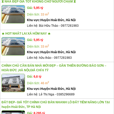
⏳ NHÀ ĐẸP GIÁ TỐT KHÔNG CHỜ NGƯỜI CHẬM ⏳
Giá:
5,95 tỷ
2
Diện tích:
33 m
Khu vực:
Huyện Hoài Đức, Hà Nội
Liên hệ:
Bùi Hữu Thảo
-
0977281983
🔥 HOT NHẤT LAI XÁ HÔM NAY 🔥
Giá:
5,95 tỷ
2
Diện tích:
33 m
Khu vực:
Huyện Hoài Đức, Hà Nội
Liên hệ:
hữu thảo
-
0977281983
CHÍNH CHỦ CẦN BÁN NHÀ MỚI ĐẸP – GẦN THIÊN ĐƯỜNG BẢO SƠN –
HOÀI ĐỨC ,HÀ NỘI,GIÁ CHỈ 6 TỶ
Giá:
6,6 tỷ
2
Diện tích:
46 m
Khu vực:
Huyện Hoài Đức, Hà Nội
Liên hệ:
Lê Thị Nga
-
0385296689
ĐẤT ĐẸP- GIÁ TỐT CHÍNH CHỦ BÁN NHANH LÔ ĐẤT TIỀM NĂNG LỚN TẠI
huyện Hoài Đức, TP Hà Nội
Giá:
8,295 tỷ