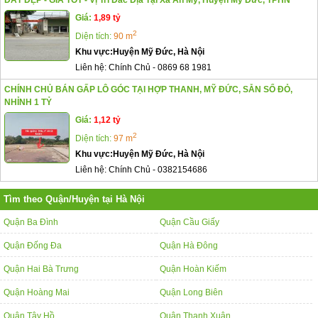
ĐẤT ĐẸP - GIÁ TỐT - Vị Trí Đắc Địa Tại Xã An Mỹ, Huyện Mỹ Đức, TPHN
Giá:
1,89 tỷ
2
Diện tích:
90 m
Khu vực:
Huyện Mỹ Đức, Hà Nội
Liên hệ:
Chính Chủ
-
0869 68 1981
CHÍNH CHỦ BÁN GẤP LÔ GÓC TẠI HỢP THANH, MỸ ĐỨC, SẴN SỔ ĐỎ,
NHỈNH 1 TỶ
Giá:
1,12 tỷ
2
Diện tích:
97 m
Khu vực:
Huyện Mỹ Đức, Hà Nội
Liên hệ:
Chính Chủ
-
0382154686
Tìm theo Quận/Huyện tại Hà Nội
Quận Ba Đình
Quận Cầu Giấy
Quận Đống Đa
Quận Hà Đông
Quận Hai Bà Trưng
Quận Hoàn Kiếm
Quận Hoàng Mai
Quận Long Biên
Quận Tây Hồ
Quận Thanh Xuân