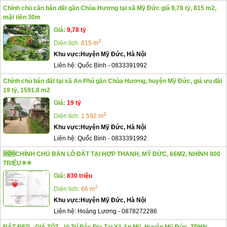
Chính chủ cần bán đất gần Chùa Hương tại xã Mỹ Đức giá 9,78 tỷ, 815 m2,
mặt tiền 30m
Giá:
9,78 tỷ
2
Diện tích:
815 m
Khu vực:
Huyện Mỹ Đức, Hà Nội
Liên hệ:
Quốc Bình
-
0833391992
Chính chủ bán đất tại xã An Phú gần Chùa Hương, huyện Mỹ Đức, giá ưu đãi
19 tỷ, 1591.8 m2
Giá:
19 tỷ
2
Diện tích:
1.592 m
Khu vực:
Huyện Mỹ Đức, Hà Nội
Liên hệ:
Quốc Bình
-
0833391992
🆘️🆘️CHÍNH CHỦ BÁN LÔ ĐẤT TẠI HỢP THANH, MỸ ĐỨC, 66M2, NHỈNH 800
TRIỆU✳️✳️
Giá:
830 triệu
2
Diện tích:
66 m
Khu vực:
Huyện Mỹ Đức, Hà Nội
Liên hệ:
Hoàng Lương
-
0878272286