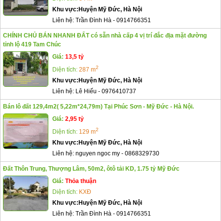
Khu vực:
Huyện Mỹ Đức, Hà Nội
Liên hệ:
Trần Đình Hà
-
0914766351
CHÍNH CHỦ BÁN NHANH ĐẤT có sẵn nhà cấp 4 vị trí đắc địa mặt đường
tỉnh lộ 419 Tam Chúc
Giá:
13,5 tỷ
2
Diện tích:
287 m
Khu vực:
Huyện Mỹ Đức, Hà Nội
Liên hệ:
Lê Hiếu
-
0976410737
Bán lô đất 129,4m2( 5,22m*24,79m) Tại Phúc Sơn - Mỹ Đức - Hà Nội.
Giá:
2,95 tỷ
2
Diện tích:
129 m
Khu vực:
Huyện Mỹ Đức, Hà Nội
Liên hệ:
nguyen ngoc my
-
0868329730
Đất Thôn Trung, Thượng Lâm, 50m2, ôtô tải KD, 1.75 tỷ Mỹ Đức
Giá:
Thỏa thuận
Diện tích:
KXĐ
Khu vực:
Huyện Mỹ Đức, Hà Nội
Liên hệ:
Trần Đình Hà
-
0914766351