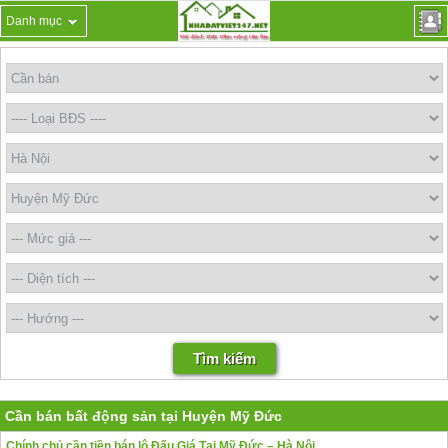
Danh mục
Cần bán bất động sản tại Huyện Mỹ Đức
Chính chủ cần tiền bán lô Đấu Giá Tại Mỹ Đức – Hà Nội