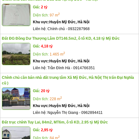
Giá:
2 tỷ
2
Diện tích:
97 m
Khu vực:
Huyện Mỹ Đức, Hà Nội
Liên hệ:
Chính chủ
-
0932287968
Đất ĐG Đồng Dư Thượng Lâm DT146.5m2, ô tô KD, 4.18 tỷ Mỹ Đức
Giá:
4,18 tỷ
2
Diện tích:
1.465 m
Khu vực:
Huyện Mỹ Đức, Hà Nội
Liên hệ:
Trần Đình Hà
-
0914766351
Chính chủ cần bán nhà đất trung tâm Xã Mỹ Đức, Hà Nội( Thị trấn Đại Nghĩa
cũ )
Giá:
20 tỷ
2
Diện tích:
228 m
Khu vực:
Huyện Mỹ Đức, Hà Nội
Liên hệ:
Nguyễn Thị Giang
-
0962894411
Đất trục chính Tuy Lai, 84m2, MT6m, ô tô KD, 2.95 tỷ Mỹ Đức
Giá:
2,95 tỷ
2
Diện tích:
84 m