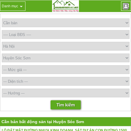
Danh mục
Cần bán bất động sản tại Huyện Sóc Sơn
LÔ ĐẤT MẶT ĐƯỜNG NHỰA KINH DOANH ,SÁT DỰ ÁN CON ĐƯỜNG 1500