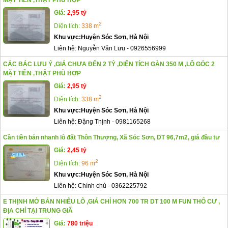
MẶT TIỀN ,THẬT PHÙ HỢP
Giá:
2,95 tỷ
2
Diện tích:
338 m
Khu vực:
Huyện Sóc Sơn, Hà Nội
Liên hệ:
Nguyễn Văn Lưu
-
0926556999
CÁC BÁC LƯU Ý ,GIÁ CHƯA ĐẾN 2 TỶ ,DIỆN TÍCH GÀN 350 M ,LÔ GÓC 2
MẶT TIỀN ,THẬT PHÙ HỢP
Giá:
2,95 tỷ
2
Diện tích:
338 m
Khu vực:
Huyện Sóc Sơn, Hà Nội
Liên hệ:
Đặng Thịnh
-
0981165268
Cần tiền bán nhanh lô đất Thôn Thượng, Xã Sóc Sơn, DT 96,7m2, giá đầu tư
Giá:
2,45 tỷ
2
Diện tích:
96 m
Khu vực:
Huyện Sóc Sơn, Hà Nội
Liên hệ:
Chính chủ
-
0362225792
E THỊNH MỞ BÁN NHIÊU LÔ ,GIÁ CHỈ HƠN 700 TR DT 100 M FUN THỔ CƯ ,
ĐỊA CHỈ TẠI TRUNG GIÃ
Giá:
780 triệu