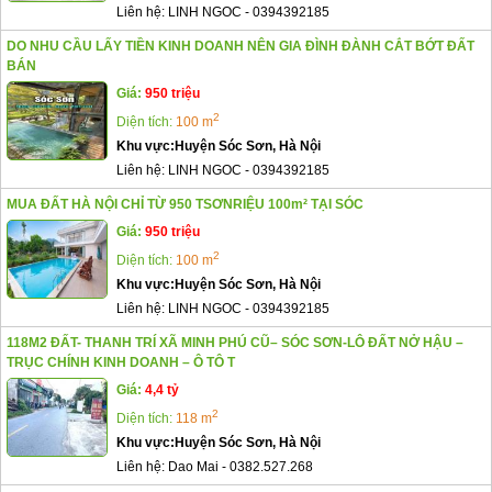
Liên hệ:
LINH NGOC
-
0394392185
DO NHU CẦU LẤY TIỀN KINH DOANH NÊN GIA ĐÌNH ĐÀNH CẮT BỚT ĐẤT
BÁN
Giá:
950 triệu
2
Diện tích:
100 m
Khu vực:
Huyện Sóc Sơn, Hà Nội
Liên hệ:
LINH NGOC
-
0394392185
MUA ĐẤT HÀ NỘI CHỈ TỪ 950 TSƠNRIỆU 100m² TẠI SÓC
Giá:
950 triệu
2
Diện tích:
100 m
Khu vực:
Huyện Sóc Sơn, Hà Nội
Liên hệ:
LINH NGOC
-
0394392185
118M2 ĐẤT- THANH TRÍ XÃ MINH PHÚ CŨ– SÓC SƠN-LÔ ĐẤT NỞ HẬU –
TRỤC CHÍNH KINH DOANH – Ô TÔ T
Giá:
4,4 tỷ
2
Diện tích:
118 m
Khu vực:
Huyện Sóc Sơn, Hà Nội
Liên hệ:
Dao Mai
-
0382.527.268