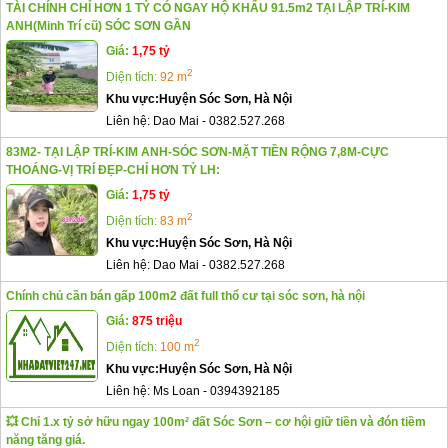
TÀI CHÍNH CHỈ HƠN 1 TỶ CÓ NGAY HỘ KHẨU 91.5m2 TẠI LẬP TRÍ-KIM
ANH(Minh Trí cũ) SÓC SƠN GẦN
Giá:
1,75 tỷ
2
Diện tích:
92 m
Khu vực:
Huyện Sóc Sơn, Hà Nội
Liên hệ:
Dao Mai
-
0382.527.268
83M2- TẠI LẬP TRÍ-KIM ANH-SÓC SƠN-MẶT TIỀN RỘNG 7,8M-CỰC
THOÁNG-VỊ TRÍ ĐẸP-CHỈ HƠN TỶ LH:
Giá:
1,75 tỷ
2
Diện tích:
83 m
Khu vực:
Huyện Sóc Sơn, Hà Nội
Liên hệ:
Dao Mai
-
0382.527.268
Chính chủ cần bán gấp 100m2 đất full thổ cư tại sóc sơn, hà nội
Giá:
875 triệu
2
Diện tích:
100 m
Khu vực:
Huyện Sóc Sơn, Hà Nội
Liên hệ:
Ms Loan
-
0394392185
💥 Chỉ 1.x tỷ sở hữu ngay 100m² đất Sóc Sơn – cơ hội giữ tiền và đón tiềm
năng tăng giá.