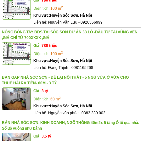
Giá:
780 triệu
2
Diện tích:
100 m
Khu vực:
Huyện Sóc Sơn, Hà Nội
Liên hệ:
Nguyễn Văn Lưu
-
0926556999
NÓNG BỎNG TAY BDS TẠI SÓC SƠN DỰ ÁN 33 LÔ -ĐẦU TƯ TẠI VÙNG VEN
,GIÁ CHỈ TỪ 700XXXX ,GIÁ
Giá:
780 triệu
2
Diện tích:
100 m
Khu vực:
Huyện Sóc Sơn, Hà Nội
Liên hệ:
Đặng Thịnh
-
0981165268
BÁN GẤP NHÀ SÓC SƠN - ĐỂ LẠI NỘI THẤT - 5 NGỦ VỪA Ở VỪA CHO
THUÊ HÁI RA TIỀN- 60M - 3 TỶ
Giá:
3 tỷ
2
Diện tích:
60 m
Khu vực:
Huyện Sóc Sơn, Hà Nội
Liên hệ:
Nguyễn văn phúc
-
0383.239.002
BÁN NHÀ SÓC SƠN, KINH DOANH, NGÕ THÔNG 40m2x 5 tầng Ô tô qua nhà.
Sổ đỏ vuông như bánh
Giá:
3,5 tỷ