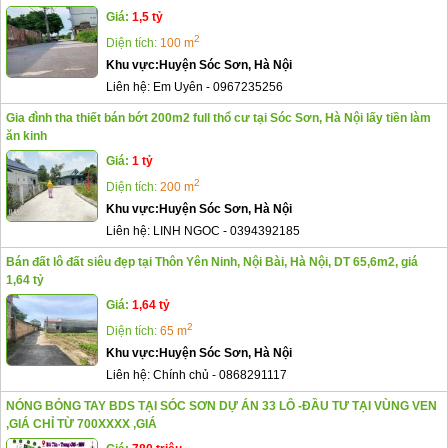
Giá:
1,5 tỷ
2
Diện tích:
100 m
Khu vực:
Huyện Sóc Sơn, Hà Nội
Liên hệ:
Em Uyên
-
0967235256
Gia đình tha thiết bán bớt 200m2 full thổ cư tại Sóc Sơn, Hà Nội lấy tiền làm
ăn kinh
Giá:
1 tỷ
2
Diện tích:
200 m
Khu vực:
Huyện Sóc Sơn, Hà Nội
Liên hệ:
LINH NGOC
-
0394392185
Bán đất lô đất siêu đẹp tại Thôn Yên Ninh, Nội Bài, Hà Nội, DT 65,6m2, giá
1,64 tỷ
Giá:
1,64 tỷ
2
Diện tích:
65 m
Khu vực:
Huyện Sóc Sơn, Hà Nội
Liên hệ:
Chính chủ
-
0868291117
NÓNG BỎNG TAY BDS TẠI SÓC SƠN DỰ ÁN 33 LÔ -ĐẦU TƯ TẠI VÙNG VEN
,GIÁ CHỈ TỪ 700XXXX ,GIÁ