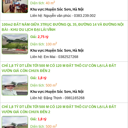
2
Diện tích:
40 m
Khu vực:
Huyện Sóc Sơn, Hà Nội
Liên hệ:
Nguyễn văn phúc
-
0383.239.002
100m2 ĐẤT NẰM GIỮA 3TRỤC ĐƯỜNG QL 35, ĐƯỜNG 14 VÀ ĐƯỜNG NỘI
BÀI - KHU DU LỊCH ĐẠI LẢI VĨNH
Giá:
2,75 tỷ
2
Diện tích:
100 m
Khu vực:
Huyện Sóc Sơn, Hà Nội
Liên hệ:
Em Mai
-
0382527268
CHỈ 1,8 TỶ DT LÊN TỚI 500 M CÓ 120 M ĐẤT THỔ CƯ CÒN LẠI LÀ ĐẤT
VƯỜN GIÁ CÒN CHƯA ĐẾN 2
Giá:
1,8 tỷ
2
Diện tích:
500 m
Khu vực:
Huyện Sóc Sơn, Hà Nội
Liên hệ:
Đặng Thịnh
-
0981165268
CHỈ 1,8 TỶ DT LÊN TỚI 500 M CÓ 120 M ĐẤT THỔ CƯ CÒN LẠI LÀ ĐẤT
VƯỜN GIÁ CÒN CHƯA ĐẾN 2
Giá:
1,8 tỷ
2
Diện tích:
500 m