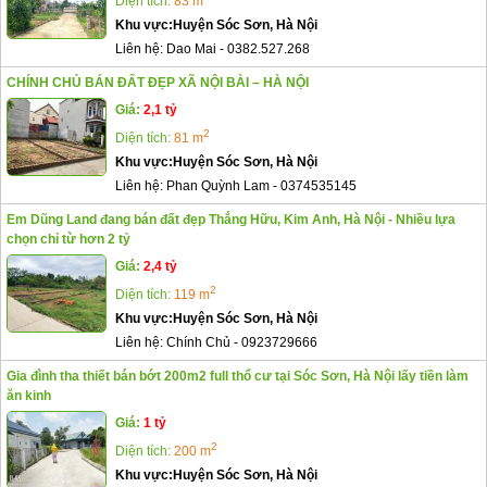
Diện tích:
83 m
Khu vực:
Huyện Sóc Sơn, Hà Nội
Liên hệ:
Dao Mai
-
0382.527.268
CHÍNH CHỦ BÁN ĐẤT ĐẸP XÃ NỘI BÀI – HÀ NỘI
Giá:
2,1 tỷ
2
Diện tích:
81 m
Khu vực:
Huyện Sóc Sơn, Hà Nội
Liên hệ:
Phan Quỳnh Lam
-
0374535145
Em Dũng Land đang bán đất đẹp Thắng Hữu, Kim Anh, Hà Nội - Nhiều lựa
chọn chỉ từ hơn 2 tỷ
Giá:
2,4 tỷ
2
Diện tích:
119 m
Khu vực:
Huyện Sóc Sơn, Hà Nội
Liên hệ:
Chính Chủ
-
0923729666
Gia đình tha thiết bán bớt 200m2 full thổ cư tại Sóc Sơn, Hà Nội lấy tiền làm
ăn kinh
Giá:
1 tỷ
2
Diện tích:
200 m
Khu vực:
Huyện Sóc Sơn, Hà Nội