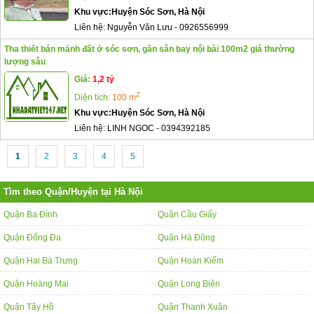
Khu vực:
Huyện Sóc Sơn, Hà Nội
Liên hệ:
Nguyễn Văn Lưu
-
0926556999
Tha thiết bán mảnh đất ở sóc sơn, gần sân bay nội bài 100m2 giá thường
lượng sâu
Giá:
1,2 tỷ
2
Diện tích:
100 m
Khu vực:
Huyện Sóc Sơn, Hà Nội
Liên hệ:
LINH NGOC
-
0394392185
1
2
3
4
5
Tìm theo Quận/Huyện tại Hà Nội
Quận Ba Đình
Quận Cầu Giấy
Quận Đống Đa
Quận Hà Đông
Quận Hai Bà Trưng
Quận Hoàn Kiếm
Quận Hoàng Mai
Quận Long Biên
Quận Tây Hồ
Quận Thanh Xuân