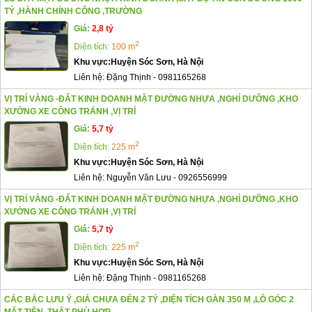
TỶ ,HÀNH CHÍNH CÔNG ,TRƯỜNG
Giá:
2,8 tỷ
2
Diện tích:
100 m
Khu vực:
Huyện Sóc Sơn, Hà Nội
Liên hệ:
Đặng Thịnh
-
0981165268
VỊ TRÍ VÀNG -ĐẤT KINH DOANH MẶT ĐƯỜNG NHỰA ,NGHỈ DƯỠNG ,KHO
XƯỞNG XE CÔNG TRÁNH ,VỊ TRÍ
Giá:
5,7 tỷ
2
Diện tích:
225 m
Khu vực:
Huyện Sóc Sơn, Hà Nội
Liên hệ:
Nguyễn Văn Lưu
-
0926556999
VỊ TRÍ VÀNG -ĐẤT KINH DOANH MẶT ĐƯỜNG NHỰA ,NGHỈ DƯỠNG ,KHO
XƯỞNG XE CÔNG TRÁNH ,VỊ TRÍ
Giá:
5,7 tỷ
2
Diện tích:
225 m
Khu vực:
Huyện Sóc Sơn, Hà Nội
Liên hệ:
Đặng Thịnh
-
0981165268
CÁC BÁC LƯU Ý ,GIÁ CHƯA ĐẾN 2 TỶ ,DIỆN TÍCH GÀN 350 M ,LÔ GÓC 2