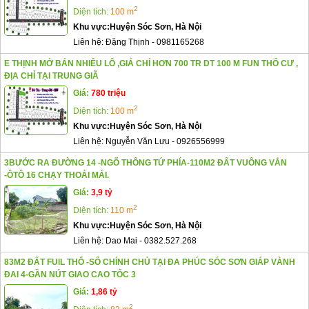
2
Diện tích:
100 m
Khu vực:
Huyện Sóc Sơn, Hà Nội
Liên hệ:
Đặng Thịnh
-
0981165268
E THỊNH MỞ BÁN NHIÊU LÔ ,GIÁ CHỈ HƠN 700 TR DT 100 M FUN THỔ CƯ ,
ĐỊA CHỈ TẠI TRUNG GIÃ
Giá:
780 triệu
2
Diện tích:
100 m
Khu vực:
Huyện Sóc Sơn, Hà Nội
Liên hệ:
Nguyễn Văn Lưu
-
0926556999
3BƯỚC RA ĐƯỜNG 14 -NGÕ THÔNG TỨ PHÍA-110M2 ĐẤT VUÔNG VẮN
-ÔTÔ 16 CHẠY THOẢI MÁI.
Giá:
3,9 tỷ
2
Diện tích:
110 m
Khu vực:
Huyện Sóc Sơn, Hà Nội
Liên hệ:
Dao Mai
-
0382.527.268
83M2 ĐẤT FUlL THỔ -SỔ CHÍNH CHỦ TẠI ĐA PHÚC SÓC SƠN GIÁP VÀNH
ĐAI 4-GẦN NÚT GIAO CAO TỐC 3
Giá:
1,86 tỷ
2