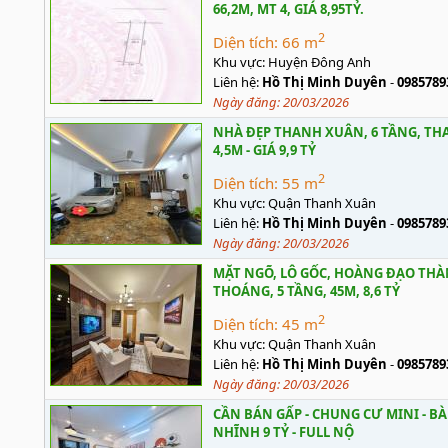
66,2M, MT 4, GIÁ 8,95TỶ.
2
Diện tích:
66 m
Khu vực:
Huyện Đông Anh
Liên hệ:
Hồ Thị Minh Duyên
-
0985789
Ngày đăng:
20/03/2026
NHÀ ĐẸP THANH XUÂN, 6 TẦNG, THA
4,5M - GIÁ 9,9 TỶ
2
Diện tích:
55 m
Khu vực:
Quận Thanh Xuân
Liên hệ:
Hồ Thị Minh Duyên
-
0985789
Ngày đăng:
20/03/2026
MẶT NGÕ, LÔ GỐC, HOÀNG ĐẠO THÀ
THOÁNG, 5 TẦNG, 45M, 8,6 TỶ
2
Diện tích:
45 m
Khu vực:
Quận Thanh Xuân
Liên hệ:
Hồ Thị Minh Duyên
-
0985789
Ngày đăng:
20/03/2026
CẦN BÁN GẤP - CHUNG CƯ MINI - BÀ T
NHĨNH 9 TỶ - FULL NỘ