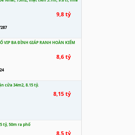
e Nhai, 75m2, mặt tiền 5.7m, 9.8 tỉ, nhà
9,8 tỷ
7287
Ố VIP BA ĐÌNH GIÁP RANH HOÀN KIẾM
8,6 tỷ
24
n cửa 34m2, 8.15 tỷ.
8,15 tỷ
5 tỷ, 50m ra phố
8,5 tỷ