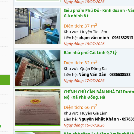
Ngày đăng:
18/07/2026
Siêu phẩm Phú Đô - Kinh doanh - Vài 
Giá nhỉnh 8 t
2
Diện tích:
37 m
Khu vực:
Huyện Từ Liêm
Liên hệ:
phạm văn minh
-
0961332313
Ngày đăng:
18/07/2026
Bán nhà phố Cát Linh 9,7 tỷ
2
Diện tích:
32 m
Khu vực:
Quận Đống Đa
Liên hệ:
Nông Văn Dân
-
0336638588
Ngày đăng:
17/07/2026
CHÍNH CHỦ CẦN BÁN NHÀ TẠI Đường 
Nội (Xã Phù Đổng, Hà
2
Diện tích:
66 m
Khu vực:
Huyện Gia Lâm
Liên hệ:
Nguyễn Nhật Khánh
-
09763
Ngày đăng:
16/07/2026
n