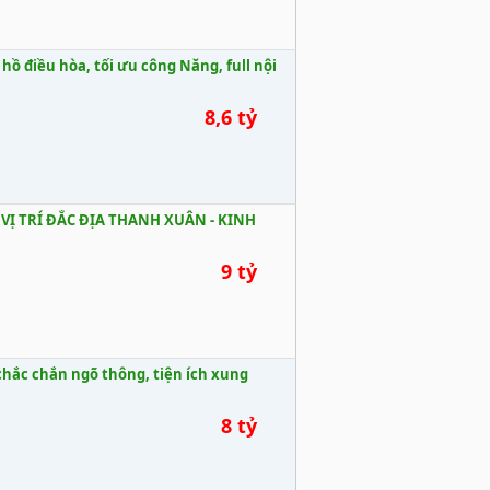
ồ điều hòa, tối ưu công Năng, full nội
8,6 tỷ
VỊ TRÍ ĐẮC ĐỊA THANH XUÂN - KINH
9 tỷ
hắc chắn ngõ thông, tiện ích xung
8 tỷ