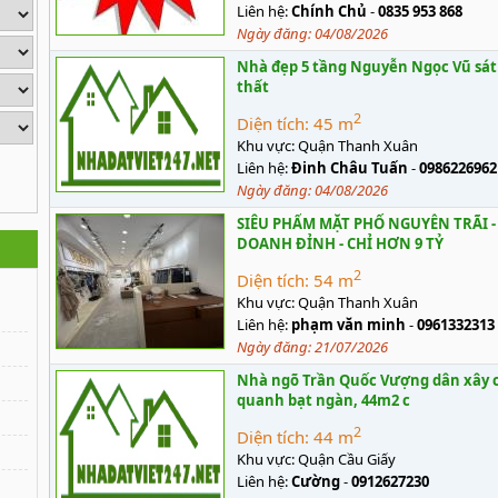
Liên hệ:
Chính Chủ
-
0835 953 868
Ngày đăng:
04/08/2026
Nhà đẹp 5 tầng Nguyễn Ngọc Vũ sát h
thất
2
Diện tích:
45 m
Khu vực:
Quận Thanh Xuân
Liên hệ:
Đinh Châu Tuấn
-
0986226962
Ngày đăng:
04/08/2026
SIÊU PHẨM MẶT PHỐ NGUYỄN TRÃI - 
DOANH ĐỈNH - CHỈ HƠN 9 TỶ
2
Diện tích:
54 m
Khu vực:
Quận Thanh Xuân
Liên hệ:
phạm văn minh
-
0961332313
Ngày đăng:
21/07/2026
Nhà ngõ Trần Quốc Vượng dân xây c
quanh bạt ngàn, 44m2 c
2
Diện tích:
44 m
Khu vực:
Quận Cầu Giấy
Liên hệ:
Cường
-
0912627230