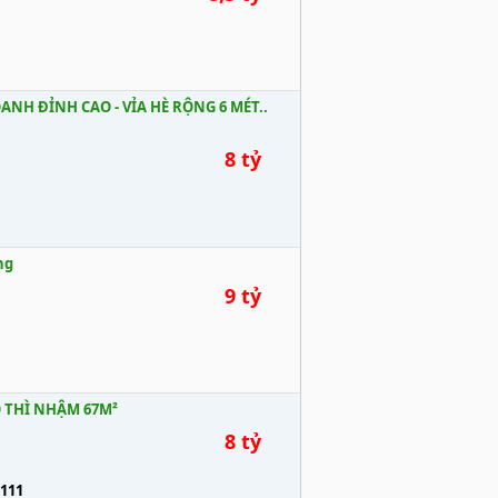
ANH ĐỈNH CAO - VỈA HÈ RỘNG 6 MÉT..
8 tỷ
ng
9 tỷ
Ô THÌ NHẬM 67M²
8 tỷ
111