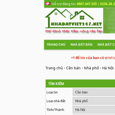
Hỗ trợ đăng tin:
0867.047.555
|
0236.28.2
TRANG CHỦ
NHÀ ĐẤT BÁN
NHÀ ĐẤT 
+1 để tin của bạn có vị trí
Trang chủ
Cần bán
Nhà phố
Hà Nội
TÌM KIẾM
Loại tin
Loai nhà đất
Tỉnh/Thành