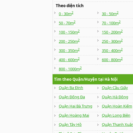
Theo diện tích
2
2
0 - 30m
30 - 50m
2
2
50 - 70m
70 - 100m
2
2
100 - 150m
150 - 200m
2
2
200 - 250m
250 - 300m
2
2
300 - 350m
350 - 400m
2
2
400 - 600m
600 - 800m
2
800 - 1000m
Tìm theo Quận/Huyện tại Hà Nội
Quận Ba Đình
Quận Cầu Giấy
Quận Đống Đa
Quận Hà Đông
Quận Hai Bà Trưng
Quận Hoàn Kiếm
Quận Hoàng Mai
Quận Long Biên
Quận Tây Hồ
Quận Thanh Xuâ