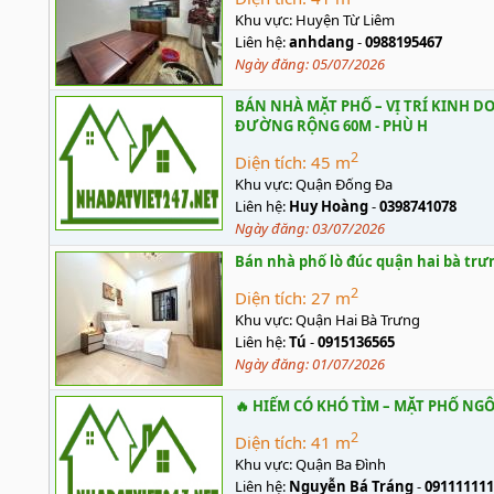
Khu vực:
Huyện Từ Liêm
Liên hệ:
anhdang
-
0988195467
Ngày đăng:
05/07/2026
BÁN NHÀ MẶT PHỐ – VỊ TRÍ KINH DO
ĐƯỜNG RỘNG 60M - PHÙ H
2
Diện tích:
45 m
Khu vực:
Quận Đống Đa
Liên hệ:
Huy Hoàng
-
0398741078
Ngày đăng:
03/07/2026
Bán nhà phố lò đúc quận hai bà trư
2
Diện tích:
27 m
Khu vực:
Quận Hai Bà Trưng
Liên hệ:
Tú
-
0915136565
Ngày đăng:
01/07/2026
🔥 HIẾM CÓ KHÓ TÌM – MẶT PHỐ NG
2
Diện tích:
41 m
Khu vực:
Quận Ba Đình
Liên hệ:
Nguyễn Bá Tráng
-
091111111