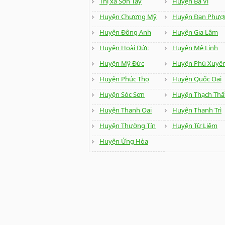
Thị xã Sơn Tây
Huyện Ba Vì
Huyện Chương Mỹ
Huyện Đan Phượ
Huyện Đông Anh
Huyện Gia Lâm
Huyện Hoài Đức
Huyện Mê Linh
Huyện Mỹ Đức
Huyện Phú Xuyê
Huyện Phúc Thọ
Huyện Quốc Oai
Huyện Sóc Sơn
Huyện Thạch Thấ
Huyện Thanh Oai
Huyện Thanh Trì
Huyện Thường Tín
Huyện Từ Liêm
Huyện Ứng Hòa