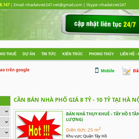
8.147
| Email: nhadatviet247.net@gmail.com
| Skype:
nhadatviet247
CHO THUÊ
DỰ ÁN
TIN TỨC
KIẾN TRÚC
PHONG THỦY
LIÊN HỆ -
 cao trên google
Mobile
Đă
CẦN BÁN NHÀ PHỐ GIÁ 8 TỶ - 10 TỶ TẠI HÀ N
BÁN NHÀ THỤY KHUÊ – TÂY HỒ 5 TẦN
LƯỢNG)
2
Diện tích:
25 m
Khu vực:
Quận Tây Hồ