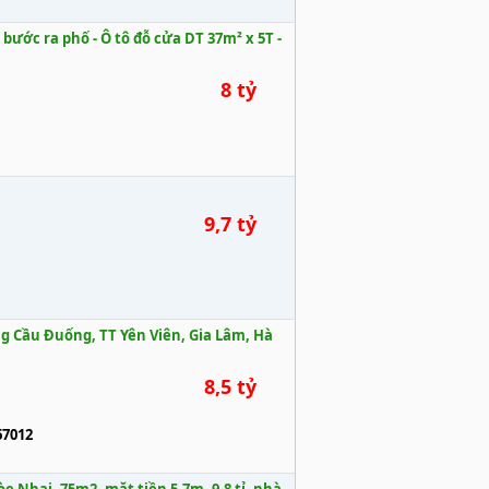
bước ra phố - Ô tô đỗ cửa DT 37m² x 5T -
8 tỷ
9,7 tỷ
Cầu Đuống, TT Yên Viên, Gia Lâm, Hà
8,5 tỷ
67012