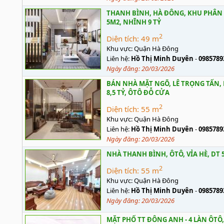
THANH BÌNH, HÀ ĐÔNG, KHU PHÂN L
5M2, NHĨNH 9 TỶ
2
Diện tích:
49 m
Khu vực:
Quận Hà Đông
Liên hệ:
Hồ Thị Minh Duyên
-
0985789
Ngày đăng:
20/03/2026
BÁN NHÀ MẶT NGÕ, LÊ TRỌNG TẤN, 
8,5 TỶ, ÔTÔ ĐỖ CỬA
2
Diện tích:
55 m
Khu vực:
Quận Hà Đông
Liên hệ:
Hồ Thị Minh Duyên
-
0985789
Ngày đăng:
20/03/2026
NHÀ THANH BÌNH, ÔTÔ, VỈA HÈ, DT 5
2
Diện tích:
55 m
Khu vực:
Quận Hà Đông
Liên hệ:
Hồ Thị Minh Duyên
-
0985789
Ngày đăng:
20/03/2026
MẶT PHỐ TT ĐÔNG ANH - 4 LÀN ÔTÔ