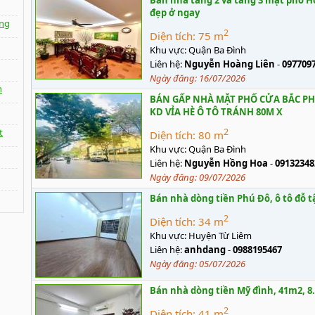
Bán nhà tầng 2 và tầng 3 mặt phố Hò
đẹp ở ngay
ng
2
Diện tích:
75 m
Khu vực:
Quận Ba Đình
Liên hệ:
Nguyễn Hoàng Liên
-
097709
Ngày đăng:
16/07/2026
n
BÁN GẤP NHÀ MẶT PHỐ CỬA BẮC PH
KD VỈA HÈ Ô TÔ TRÁNH 80M X
t
2
Diện tích:
80 m
Khu vực:
Quận Ba Đình
Liên hệ:
Nguyễn Hồng Hoa
-
09132348
Ngày đăng:
09/07/2026
Bán nhà dòng tiền Phú Đô, ô tô đỗ tậ
2
Diện tích:
34 m
Khu vực:
Huyện Từ Liêm
Liên hệ:
anhdang
-
0988195467
Ngày đăng:
05/07/2026
Bán nhà dòng tiền Mỹ đình, 41m2, 8.
2
Diện tích:
41 m