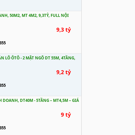
H, 50M2, MT 4M2, 9,3TỶ, FULL NỘI
9,3 tỷ
355
N LÔ ÔTÔ - 2 MẶT NGÕ DT 55M, 4TẦNG,
9,2 tỷ
355
 DOANH, DT40M - 5TẦNG – MT4,5M – GIÁ
9 tỷ
355