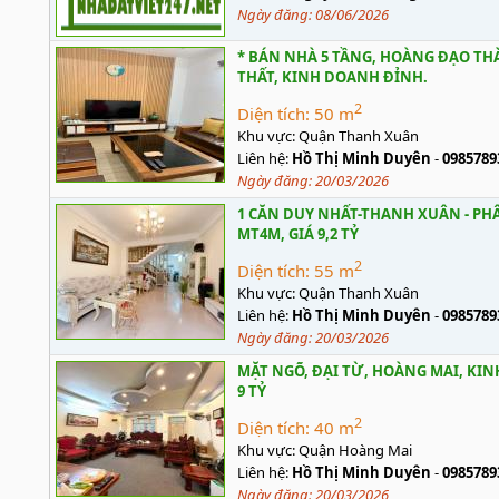
Ngày đăng:
08/06/2026
* BÁN NHÀ 5 TẦNG, HOÀNG ĐẠO THÀN
THẤT, KINH DOANH ĐỈNH.
2
Diện tích:
50 m
Khu vực:
Quận Thanh Xuân
Liên hệ:
Hồ Thị Minh Duyên
-
0985789
Ngày đăng:
20/03/2026
1 CĂN DUY NHẤT-THANH XUÂN - PHÂ
MT4M, GIÁ 9,2 TỶ
2
Diện tích:
55 m
Khu vực:
Quận Thanh Xuân
Liên hệ:
Hồ Thị Minh Duyên
-
0985789
Ngày đăng:
20/03/2026
MẶT NGÕ, ĐẠI TỪ, HOÀNG MAI, KINH
9 TỶ
2
Diện tích:
40 m
Khu vực:
Quận Hoàng Mai
Liên hệ:
Hồ Thị Minh Duyên
-
0985789
Ngày đăng:
20/03/2026