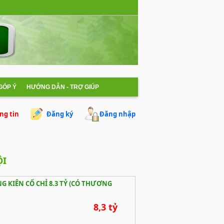
 GÓP Ý
HƯỚNG DẪN - TRỢ GIÚP
ng tin
Đăng ký
Đăng nhập
ỘI
G KIÊN CỐ CHỈ 8.3 TỶ (CÓ THƯƠNG
8,3 tỷ