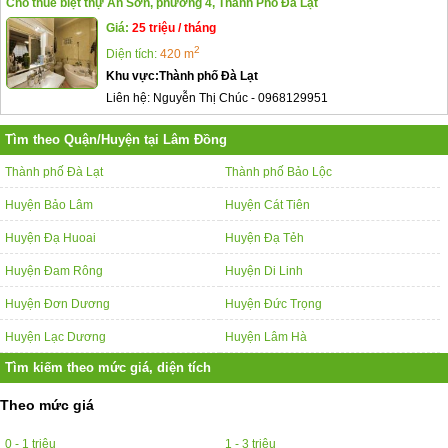
Cho thuê biệt thự An Sơn, phường 4, Thành Phố Đà Lạt
Giá:
25 triệu / tháng
2
Diện tích:
420 m
Khu vực:
Thành phố Đà Lạt
Liên hệ:
Nguyễn Thị Chúc
-
0968129951
Tìm theo Quận/Huyện tại Lâm Đồng
Thành phố Đà Lạt
Thành phố Bảo Lộc
Huyện Bảo Lâm
Huyện Cát Tiên
Huyện Đạ Huoai
Huyện Đạ Tẻh
Huyện Đam Rông
Huyện Di Linh
Huyện Đơn Dương
Huyện Đức Trọng
Huyện Lạc Dương
Huyện Lâm Hà
Tìm kiếm theo mức giá, diện tích
Theo mức giá
0 - 1 triệu
1 - 3 triệu