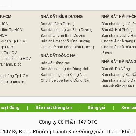
TP.HCM
NHÀ ĐẤT BÌNH DƯƠNG
NHÀ ĐẤT HẢI PHÒ
p.HCM
Bán đất Bình Dương
Bán nhà riêng Hải P
t tiền Tp.HCM
Bán đất nền dự án Bình Dương
Bán đất Hải Phòng
.HCM
Bán nhà riêng Bình Dương
Bán nhà mặt phố Hả
n dự án Tp.HCM
Bán nhà mặt phố Bình Dương
Cho thuê nhà riêng 
 Tp.HCM
Cho thuê nhà riêng Bình Dương
Cho thuê nhà mặt ph
Phòng
hà Tp.HCM
NHÀ ĐẤT ĐỒNG NAI
hà mặt tiền Tp.HCM
NHÀ ĐẤT ĐÀ NẴN
Bán đất Đồng Nai
a hàng, ki ốt
Bán đất nền dự án Đồng Nai
Bán đất Đà Nẵng
Bán nhà mặt phố Đồng Nai
Bán nhà riêng Đà N
ăn phòng Tp.HCM
Cho thuê cửa hàng Đồng Nai
Bán nhà mặt phố Đà
à trọ, phòng trọ
Bán đất nền dự án 
hoạt động
|
Bảo mật thông tin
|
Bảng giá
|
Xem bả
Công ty Cổ Phần 147 QTC
 Số 147 Kỳ Đồng,Phường Thanh Khê Đông,Quận Thanh Khê, 