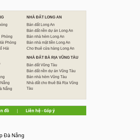
NG
NHÀ ĐẤT LONG AN
hòng
Bán đất Long An
Bán đất nền dự án Long An
i Phòng
Bán nhà hẻm Long An
Hải Phòng
Bán nhà mặt tiền Long An
ố Hải
Cho thuê cửa hàng Long An
NHÀ ĐẤT BÀ RỊA VŨNG TÀU
G
Bán đất Vũng Tàu
Bán đất nền dự án Vũng Tàu
ẵng
Bán nhà hẻm Vũng Tàu
 Nẵng
Nhà đất cho thuê Bà Rịa Vũng
Tàu
Đà Nẵng
n đồ
|
Liên hệ - Góp ý
Tp Đà Nẵng