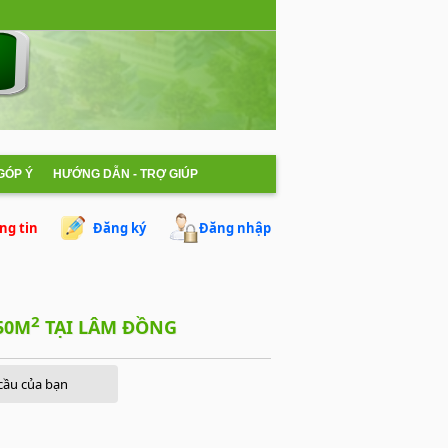
 GÓP Ý
HƯỚNG DẪN - TRỢ GIÚP
ng tin
Đăng ký
Đăng nhập
2
 50M
TẠI LÂM ĐỒNG
cầu của bạn