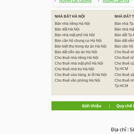
Huyện Lạc Dương
Huyện Lâm Hà
NHÀ ĐẤT HÀ NỘI
NHÀ ĐẤT 
Bán nhà riêng Hà Nội
Bán nhà T
Bán đất Hà Nội
Bán nhà mặ
Bán nhà mặt phố Hà Nội
Bán đất Tp
Bán căn hộ chung cư Hà Nội
Bán đất nề
Bán biệt thự trong dự án Hà Nội
Bán căn hộ
Bán đất nền dự án Hà Nội
Cho thuê n
Cho thuê nhà riêng Hà Nội
Cho thuê n
Cho thuê nhà mặt phố Hà Nội
Cho thuê cử
Tp.HCM
Cho thuê nhà trọ Hà Nội
Cho thuê cửa hàng, ki ốt Hà Nội
Cho thuê v
Cho thuê văn phòng Hà Nội
Cho thuê nh
Tp.HCM
Giới thiệu
|
Quy chế 
Địa chỉ :