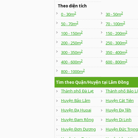
Theo diện tích
2
2
0 - 30m
30 - 50m
2
2
50 - 70m
70 - 100m
2
2
100 - 150m
150 - 200m
2
2
200 - 250m
250 - 300m
2
2
300 - 350m
350 - 400m
2
2
400 - 600m
600 - 800m
2
800 - 1000m
Tìm theo Quận/Huyện tại Lâm Đồng
Thành phố Đà Lạt
Thành phố Bảo L
Huyện Bảo Lâm
Huyện Cát Tiên
Huyện Đạ Huoai
Huyện Đạ Tẻh
Huyện Đam Rông
Huyện Di Linh
Huyện Đơn Dương
Huyện Đức Trọng