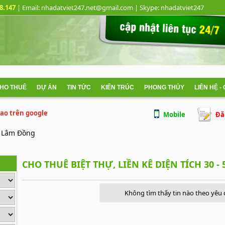
8.147
| Email: nhadatviet247.net@gmail.com
| Skype:
nhadatviet247
CHO THUÊ
DỰ ÁN
TIN TỨC
KIẾN TRÚC
PHONG THỦY
LIÊN HỆ -
 cao trên google
Mobile
Đă
Lâm Đồng
CHO THUÊ BIỆT THỰ, LIỀN KÊ DIỆN TÍCH 30 -
Không tìm thấy tin nào theo yêu 