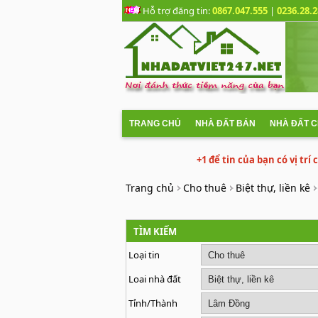
Hỗ trợ đăng tin:
0867.047.555
|
0236.28.2
TRANG CHỦ
NHÀ ĐẤT BÁN
NHÀ ĐẤT 
+1 để tin của bạn có vị trí
Trang chủ
Cho thuê
Biệt thự, liền kê
TÌM KIẾM
Loại tin
Loai nhà đất
Tỉnh/Thành