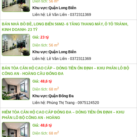
Diện tích:
56 m
Khu vực:
Quận Long Biên
Liên hệ:
Lê Văn Liên
-
0372311369
BÁN NHÀ BỒ ĐỀ, LONG BIÊN 56M2- 6 TẦNG THANG MÁY, Ô TÔ TRÁNH,
KINH DOANH- 23 TỶ
Giá:
23 tỷ
2
Diện tích:
56 m
Khu vực:
Quận Long Biên
Liên hệ:
Lê Văn Liên
-
0372311369
BÁN TÒA CĂN HỘ CAO CẤP – DÒNG TIỀN ỔN ĐỊNH – KHU PHÂN LÔ BỘ
CÔNG AN - HOÀNG CẦU ĐỐNG ĐA
Giá:
48,6 tỷ
2
Diện tích:
68 m
Khu vực:
Quận Đống Đa
Liên hệ:
Phùng Thị Trang
-
0975124520
HIẾM TÒA CĂN HỘ CAO CẤP ĐỐNG ĐA – DÒNG TIỀN ỔN ĐỊNH – KHU
PHÂN LÔ BỘ CÔNG AN - HOÀNG
Giá:
48,6 tỷ
2
Diện tích:
68 m