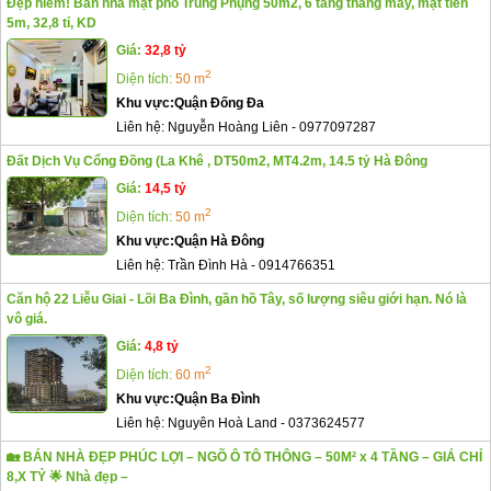
Đẹp hiếm! Bán nhà mặt phố Trung Phụng 50m2, 6 tầng thang máy, mặt tiền
5m, 32,8 tỉ, KD
Giá:
32,8 tỷ
2
Diện tích:
50 m
Khu vực:
Quận Đống Đa
Liên hệ:
Nguyễn Hoàng Liên
-
0977097287
Đất Dịch Vụ Cổng Đồng (La Khê , DT50m2, MT4.2m, 14.5 tỷ Hà Đông
Giá:
14,5 tỷ
2
Diện tích:
50 m
Khu vực:
Quận Hà Đông
Liên hệ:
Trần Đình Hà
-
0914766351
Căn hộ 22 Liễu Giai - Lõi Ba Đình, gần hồ Tây, số lượng siêu giới hạn. Nó là
vô giá.
Giá:
4,8 tỷ
2
Diện tích:
60 m
Khu vực:
Quận Ba Đình
Liên hệ:
Nguyên Hoà Land
-
0373624577
🏡 BÁN NHÀ ĐẸP PHÚC LỢI – NGÕ Ô TÔ THÔNG – 50M² x 4 TẦNG – GIÁ CHỈ
8,X TỶ 🌟 Nhà đẹp –