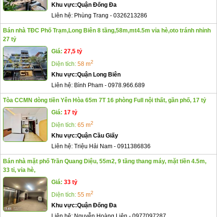
Khu vực:
Quận Đống Đa
Liên hệ:
Phùng Trang
-
0326213286
Bán nhà TĐC Phố Trạm,Long Biên 8 tầng,58m,mt4.5m vỉa hè,oto tránh nhỉnh
27 tỷ
Giá:
27,5 tỷ
2
Diện tích:
58 m
Khu vực:
Quận Long Biên
Liên hệ:
Bình Pham
-
0978.966.689
Tòa CCMN dòng tiền Yên Hòa 65m 7T 16 phòng Full nội thất, gần phố, 17 tỷ
Giá:
17 tỷ
2
Diện tích:
65 m
Khu vực:
Quận Cầu Giấy
Liên hệ:
Triệu Hải Nam
-
0911386836
Bán nhà mặt phố Trần Quang Diệu, 55m2, 9 tầng thang máy, mặt tiền 4.5m,
33 tỉ, vỉa hè,
Giá:
33 tỷ
2
Diện tích:
55 m
Khu vực:
Quận Đống Đa
Liên hệ:
Nguyễn Hoàng Liên
-
0977097287