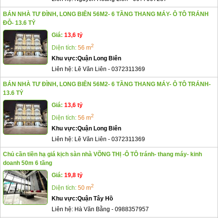
BÁN NHÀ TƯ ĐÌNH, LONG BIÊN 56M2- 6 TẦNG THANG MÁY- Ô TÔ TRÁNH
ĐỖ- 13.6 TỶ
Giá:
13,6 tỷ
2
Diện tích:
56 m
Khu vực:
Quận Long Biên
Liên hệ:
Lê Văn Liên
-
0372311369
BÁN NHÀ TƯ ĐÌNH, LONG BIÊN 56M2- 6 TẦNG THANG MÁY- Ô TÔ TRÁNH-
13.6 TỶ
Giá:
13,6 tỷ
2
Diện tích:
56 m
Khu vực:
Quận Long Biên
Liên hệ:
Lê Văn Liên
-
0372311369
Chủ cần tiền hạ giá kịch sàn nhà VÕNG THỊ -Ô TÔ tránh- thang máy- kinh
doanh 50m 6 tầng
Giá:
19,8 tỷ
2
Diện tích:
50 m
Khu vực:
Quận Tây Hồ
Liên hệ:
Hà Văn Bằng
-
0988357957