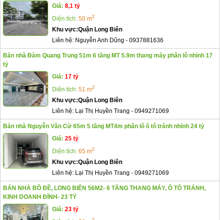
Giá:
8,1 tỷ
2
Diện tích:
50 m
Khu vực:
Quận Long Biên
Liên hệ:
Nguyễn Anh Dũng
-
0937881636
Bán nhà Đàm Quang Trung 51m 6 tầng MT 5.9m thang máy phân lô nhỉnh 17
tỷ
Giá:
17 tỷ
2
Diện tích:
51 m
Khu vực:
Quận Long Biên
Liên hệ:
Lại Thị Huyền Trang
-
0949271069
Bán nhà Nguyễn Văn Cừ 65m 5 tầng MT4m phân lô ô tô tránh nhỉnh 24 tỷ
Giá:
25 tỷ
2
Diện tích:
65 m
Khu vực:
Quận Long Biên
Liên hệ:
Lại Thị Huyền Trang
-
0949271069
BÁN NHÀ BỒ ĐỀ, LONG BIÊN 56M2- 6 TẦNG THANG MÁY, Ô TÔ TRÁNH,
KINH DOANH ĐỈNH- 23 TỶ
Giá:
23 tỷ
2