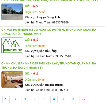
BÁN ĐẤT CỔ DƯƠNG,ĐÔNG ANH, GẦN ARCHIMEDES, 55M NHỈNH 3 TỶ
Giá:
3,6 tỷ
2
Diện tích:
55 m
Khu vực:
Huyện Đông Anh
Liên hệ:
Trang Trần
-
0963678369
CHỈ VƠI 100TRIÊU/1 M2 CÓ NGAY LÔ ĐÂT 68M2TRUNG TAM QUẬN,HÀ
ĐÔNG,HÀ NỘI,THOÁNG VINH
Giá:
6,8 tỷ
2
Diện tích:
68 m
Khu vực:
Quận Hà Đông
Liên hệ:
Lê Tiến Nam
-
0989537540
CHÍNH CHỦ BÁN NHÀ ĐẸP PHỐ YÊN LẠC, TRUNG TÂM QUẬN HAI BÀ
TRƯNG, HÀ NỘI Chỉ Nhỉnh 4 TỶ
Giá:
4,6 tỷ
2
Diện tích:
50 m
Khu vực:
Quận Hai Bà Trưng
Liên hệ:
Chính Chủ
-
0981207711
1
2
3
4
5
6
7
8
>>