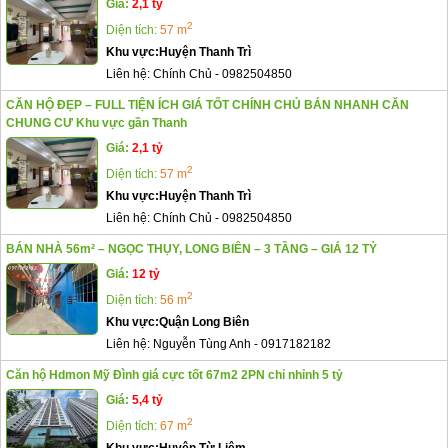
Giá:
2,1 tỷ
2
Diện tích:
57 m
Khu vực:
Huyện Thanh Trì
Liên hệ:
Chính Chủ
-
0982504850
CĂN HỘ ĐẸP – FULL TIỆN ÍCH GIÁ TỐT CHÍNH CHỦ BÁN NHANH CĂN
CHUNG CƯ Khu vực gần Thanh
Giá:
2,1 tỷ
2
Diện tích:
57 m
Khu vực:
Huyện Thanh Trì
Liên hệ:
Chính Chủ
-
0982504850
BÁN NHÀ 56m² – NGỌC THỤY, LONG BIÊN – 3 TẦNG – GIÁ 12 TỶ
Giá:
12 tỷ
2
Diện tích:
56 m
Khu vực:
Quận Long Biên
Liên hệ:
Nguyễn Tùng Anh
-
0917182182
Căn hộ Hdmon Mỹ Đình giá cực tốt 67m2 2PN chỉ nhỉnh 5 tỷ
Giá:
5,4 tỷ
2
Diện tích:
67 m
Khu vực:
Huyện Từ Liêm