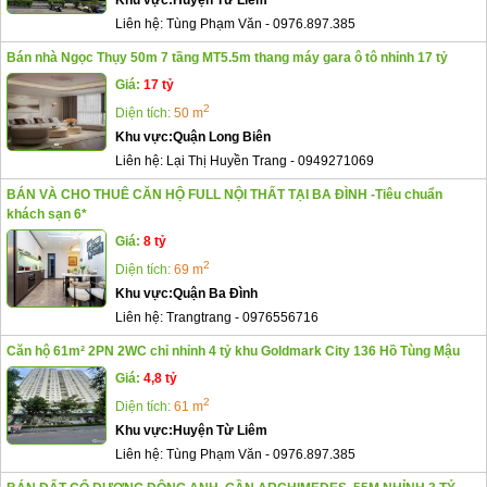
Liên hệ:
Tùng Phạm Văn
-
0976.897.385
Bán nhà Ngọc Thụy 50m 7 tầng MT5.5m thang máy gara ô tô nhỉnh 17 tỷ
Giá:
17 tỷ
2
Diện tích:
50 m
Khu vực:
Quận Long Biên
Liên hệ:
Lại Thị Huyền Trang
-
0949271069
BÁN VÀ CHO THUÊ CĂN HỘ FULL NỘI THẤT TẠI BA ĐÌNH -Tiêu chuẩn
khách sạn 6*
Giá:
8 tỷ
2
Diện tích:
69 m
Khu vực:
Quận Ba Đình
Liên hệ:
Trangtrang
-
0976556716
Căn hộ 61m² 2PN 2WC chỉ nhỉnh 4 tỷ khu Goldmark City 136 Hồ Tùng Mậu
Giá:
4,8 tỷ
2
Diện tích:
61 m
Khu vực:
Huyện Từ Liêm
Liên hệ:
Tùng Phạm Văn
-
0976.897.385