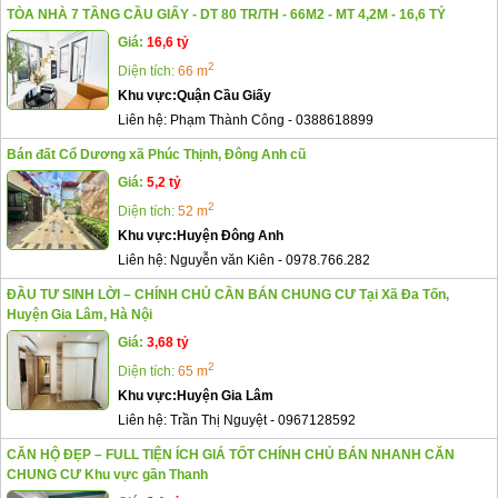
TÒA NHÀ 7 TẦNG CẦU GIẤY - DT 80 TR/TH - 66M2 - MT 4,2M - 16,6 TỶ
Giá:
16,6 tỷ
2
Diện tích:
66 m
Khu vực:
Quận Cầu Giấy
Liên hệ:
Phạm Thành Công
-
0388618899
Bán đất Cổ Dương xã Phúc Thịnh, Đông Anh cũ
Giá:
5,2 tỷ
2
Diện tích:
52 m
Khu vực:
Huyện Đông Anh
Liên hệ:
Nguyễn văn Kiên
-
0978.766.282
ĐẦU TƯ SINH LỜI – CHÍNH CHỦ CẦN BÁN CHUNG CƯ Tại Xã Đa Tốn,
Huyện Gia Lâm, Hà Nội
Giá:
3,68 tỷ
2
Diện tích:
65 m
Khu vực:
Huyện Gia Lâm
Liên hệ:
Trần Thị Nguyệt
-
0967128592
CĂN HỘ ĐẸP – FULL TIỆN ÍCH GIÁ TỐT CHÍNH CHỦ BÁN NHANH CĂN
CHUNG CƯ Khu vực gần Thanh